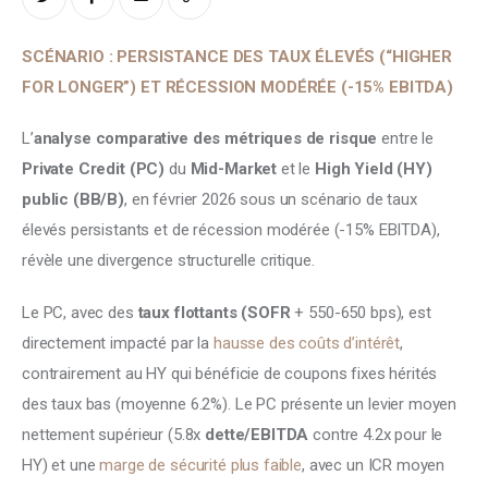
SCÉNARIO : PERSISTANCE DES TAUX ÉLEVÉS (“HIGHER 
FOR LONGER”) ET RÉCESSION MODÉRÉE (-15% EBITDA)
L’
analyse comparative des métriques de risque 
entre le
Private Credit (PC) 
du 
Mid-Market 
et le 
High Yield (HY) 
public (BB/B)
, en février 2026 sous un scénario de taux 
élevés persistants et de récession modérée (-15% EBITDA), 
révèle une divergence structurelle critique. 
Le PC, avec des 
taux flottants (SOFR
 + 550-650 bps), est 
directement impacté par la 
hausse des coûts d’intérêt
, 
contrairement au HY qui bénéficie de coupons fixes hérités 
des taux bas (moyenne 6.2%). Le PC présente un levier moyen 
nettement supérieur (5.8x
 dette/EBITDA
 contre 4.2x pour le 
HY) et une 
marge de sécurité plus faible
, avec un ICR moyen 