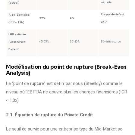
sécurité
(actuel)
Risque de défaut
% de “Zombies”
22%
8%
x2.7
(ICR < 1.0x)
LGD estimée
45-55%
35-40%
Sévérité accrue
(Loss Given
Default)
Modélisation du point de rupture (Break-Even
Analysis)
Le “point de rupture” est défini par nous (Steelldy) comme le 
niveau où l’EBITDA ne couvre plus les charges financières (ICR 
< 1.0x).
2.1. Équation de rupture du Private Credit
Le seuil de survie pour une entreprise type du Mid-Market se 