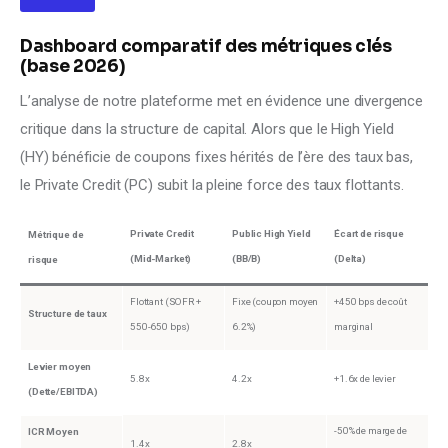
Dashboard comparatif des métriques clés
(base 2026)
L’analyse de notre plateforme met en évidence une divergence 
critique dans la structure de capital. Alors que le High Yield 
(HY) bénéficie de coupons fixes hérités de l’ère des taux bas, 
le Private Credit (PC) subit la pleine force des taux flottants.
Private Credit
Public High Yield
Écart de risque
Métrique de
(Mid-Market)
(BB/B)
(Delta)
risque
Flottant (SOFR +
Fixe (coupon moyen
+450 bps de coût
Structure de taux
550-650 bps)
6.2%)
marginal
Levier moyen
5.8x
4.2x
+1.6x de levier
(Dette/EBITDA)
-50% de marge de
ICR Moyen
1.4x
2.8x