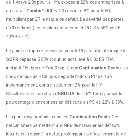
de 1.4x (vs 2.8x pour le HY), exposant 22% des entreprises à 
un statut “
Zombie
” (ICR < 1.0x), contre 8% pour le HY, 
multipliant par 2.7 le risque de défaut. La sévérité des pertes 
(LGD estimée) est également accrue en PC (45-55% vs 35-
40% en HY). 
Le point de rupture technique pour le PC est atteint lorsque le 
SOFR 
dépasse 5.25% (pour un actif levé à 6.0x EBITDA, 
incluant 150 bps de 
Fee Drag
 lié aux 
Continuation Deals
). Un 
choc de taux de +100 bps dégrade l’ICR du PC de 15% 
instantanément, contre seulement 2% pour le HY. 
Simultanément, un choc d’
EBITDA
 de -15% ferait passer le 
pourcentage d’entreprises en difficulté en PC de 22% à 38%. 
L’impact majeur réside dans les 
Continuation Deals
. Ces 
mécanismes permettent aux GPs de masquer les défauts 
latents en “roulant” la dette, prolongeant artificiellement la vie 