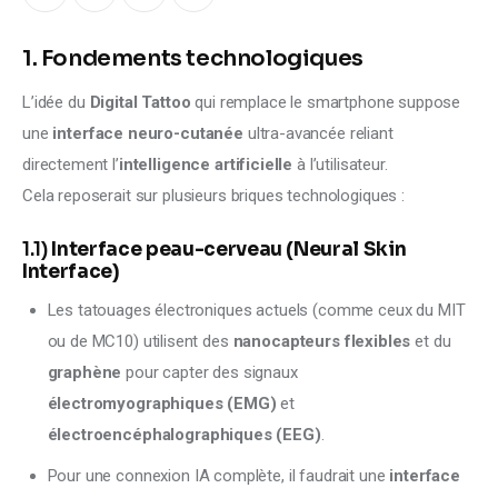
Climate
1. Fondements technologiques
Markets
L’idée du 
Digital Tattoo
 qui remplace le smartphone suppose 
Tech
une 
interface neuro-cutanée
 ultra-avancée reliant 
directement l’
intelligence artificielle
 à l’utilisateur.
Reports
Cela reposerait sur plusieurs briques technologiques :
Shop
1.1)
Interface peau-cerveau (Neural Skin
Interface)
Les tatouages électroniques actuels (comme ceux du MIT
ou de MC10) utilisent des
nanocapteurs flexibles
et du
graphène
pour capter des signaux
électromyographiques (EMG)
et
électroencéphalographiques (EEG)
.
Pour une connexion IA complète, il faudrait une
interface