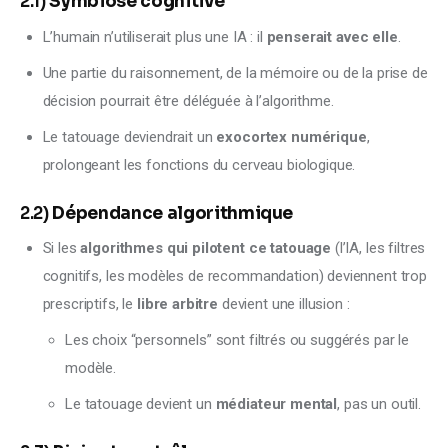
2.1)
Symbiose cognitive
L’humain n’utiliserait plus une IA : il
penserait avec elle
.
Une partie du raisonnement, de la mémoire ou de la prise de
décision pourrait être déléguée à l’algorithme.
Le tatouage deviendrait un
exocortex numérique
,
prolongeant les fonctions du cerveau biologique.
2.2)
Dépendance algorithmique
Si les
algorithmes qui pilotent ce tatouage
(l’IA, les filtres
cognitifs, les modèles de recommandation) deviennent trop
prescriptifs, le
libre arbitre
devient une illusion :
Les choix “personnels” sont filtrés ou suggérés par le
modèle.
Le tatouage devient un
médiateur mental
, pas un outil.