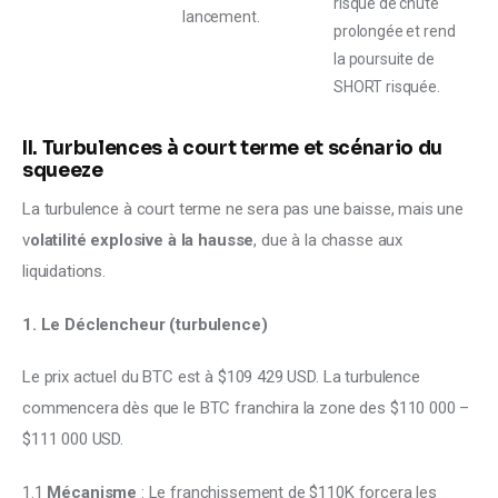
risque de chute
lancement.
prolongée et rend
la poursuite de
SHORT risquée.
II. Turbulences à court terme et scénario du
squeeze
La turbulence à court terme ne sera pas une baisse, mais une 
v
olatilité explosive à la hausse
, due à la chasse aux 
liquidations. 
1. Le Déclencheur (turbulence) 
Le prix actuel du BTC est à $109 429 USD. La turbulence 
commencera dès que le BTC franchira la zone des $110 000 – 
$111 000 USD. 
1.1 
Mécanisme
 : Le franchissement de $110K forcera les 