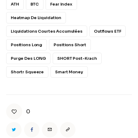
ATH
BTC
Fear Index
Heatmap De Liquidation
Liquidations Courtes Accumulées
Outflows ETF
Positions Long
Positions Short
Purge Des LONG
SHORT Post-Krach
Shortr Squeeze
Smart Money
0