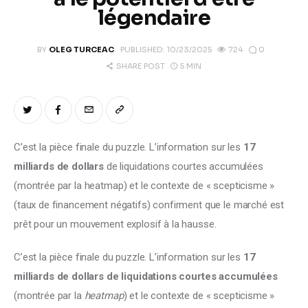
Climate
légendaire
Markets
0
BY
OLEG TURCEAC
PUBLISHED:
10/23/2025
724
5 MIN
SHARE POST
Tech
Reports
C’est la pièce finale du puzzle. L’information sur les 
17 
Shop
milliards de dollars
 de liquidations courtes accumulées 
(montrée par la heatmap) et le contexte de « scepticisme » 
(taux de financement négatifs) confirment que le marché est 
prêt pour un mouvement explosif à la hausse. 
C’est la pièce finale du puzzle. L’information sur les 
17 
milliards de dollars de liquidations courtes accumulées
(montrée par la 
heatmap
) et le contexte de « scepticisme » 