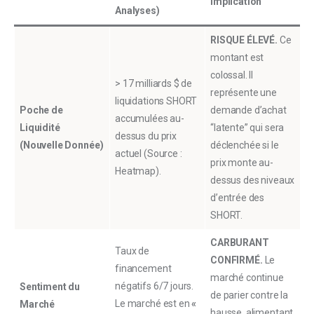
Implication
Analyses)
RISQUE ÉLEVÉ.
Ce
montant est
colossal. Il
> 17 milliards $ de
représente une
liquidations SHORT
Poche de
demande d’achat
accumulées au-
Liquidité
“latente” qui sera
dessus du prix
(Nouvelle Donnée)
déclenchée si le
actuel (Source :
prix monte au-
Heatmap).
dessus des niveaux
d’entrée des
SHORT.
CARBURANT
Taux de
CONFIRMÉ.
Le
financement
marché continue
négatifs 6/7 jours.
Sentiment du
de parier contre la
Le marché est en
«
Marché
hausse, alimentant