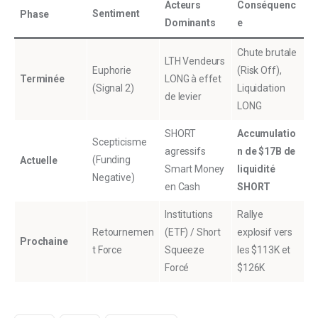
Acteurs
Conséquenc
Sentiment
Phase
Dominants
e
Chute brutale
LTH Vendeurs
Euphorie
(Risk Off),
Terminée
LONG à effet
(Signal 2)
Liquidation
de levier
LONG
SHORT
Accumulatio
Scepticisme
agressifs
n de $17B de
(Funding
Actuelle
Smart Money
liquidité
Negative)
en Cash
SHORT
Institutions
Rallye
Retournemen
(ETF) / Short
explosif vers
Prochaine
t Force
Squeeze
les $113K et
Forcé
$126K