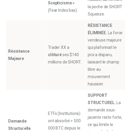
Scepticisme »
la poche de SHORT
(Fear Index bas).
Squeeze.
RÉSISTANCE
ÉLIMINÉE.
La force
vendeuse majeure
Trader XX a
qui plafonnait le
Résistance
clôturé
ses $140
prix a disparu,
Majeure
millions de SHORT.
laissant le champ
libre au
mouvement
haussier.
SUPPORT
STRUCTUREL.
La
demande sous-
ETFs (Institutions)
jacente reste forte,
ont absorbé > 500
Demande
ce qui limite le
000 BTC depuis le
Structurelle