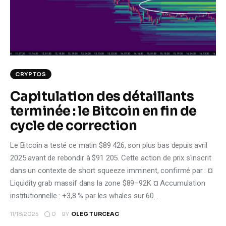
Climate
Markets
Tech
CRYPTOS
Reports
Capitulation des détaillants
terminée : le Bitcoin en fin de
Shop
cycle de correction
Le Bitcoin a testé ce matin $89 426, son plus bas depuis avril
2025 avant de rebondir à $91 205. Cette action de prix s'inscrit
dans un contexte de short squeeze imminent, confirmé par : ¤
Liquidity grab massif dans la zone $89–92K ¤ Accumulation
institutionnelle : +3,8 % par les whales sur 60…
0
11/18/2025
BY
OLEG TURCEAC