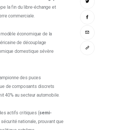
ope la fin du libre-échange et 
erre commerciale. 
u modèle économique de la 
méricaine de découplage 
nomique domestique sévère 
championne des puces 
nque de composants discrets 
nit 40% au secteur automobile. 
es actifs critiques (
semi-
 sécurité nationale, prouvant que 