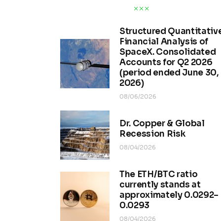
Structured Quantitativ
Financial Analysis of
SpaceX. Consolidated
Accounts for Q2 2026
(period ended June 30,
2026)
08/06/2026
Dr. Copper & Global
Recession Risk
08/04/2026
The ETH/BTC ratio
currently stands at
approximately 0.0292–
0.0293
08/04/2026