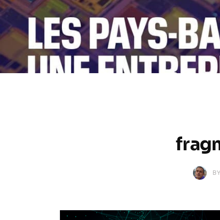
frag
B