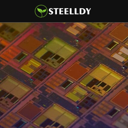
Climate
Markets
Tech
Reports
Shop