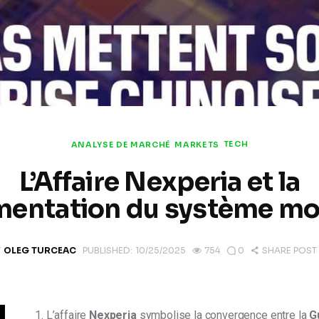
TECH
ANALYSE DE MARCHÉ
MARKETS
L’Affaire Nexperia et la
mentation du système mo
Y
OLEG TURCEAC
PUBLISHED:
10/25/2025
754
0
SHARE POST
1. L’affaire 
Nexperia
 symbolise la convergence entre la 
G