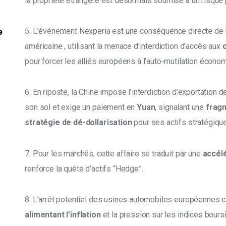
la propriété étrangère est désormais soumise à un risque 
5. L’événement Nexperia est une conséquence directe de l
e
américaine , utilisant la menace d’interdiction d’accès aux 
pour forcer les alliés européens à l’auto-mutilation économ
6. En riposte, la Chine impose l’interdiction d’exportation
son sol et exige un paiement en 
Yuan
, signalant une 
frag
stratégie de dé-dollarisation
 pour ses actifs stratégique
7. Pour les marchés, cette affaire se traduit par une 
accélé
renforce la quête d’actifs “Hedge”. 
8. L’arrêt potentiel des usines automobiles européennes cr
alimentant l’inflation
 et la pression sur les indices bours