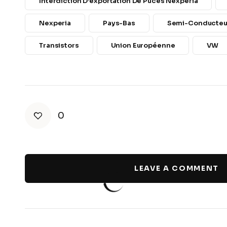
Interdiction D'exportation De Puces Nexperia
Nexperia
Pays-Bas
Semi-Conducteu
Transistors
Union Européenne
VW
0
LEAVE A COMMENT