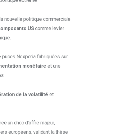
politique extrême. 
a nouvelle politique commerciale 
composants US 
comme levier 
ique. 
 de puces Nexperia fabriquées sur 
mentation monétaire
 et une 
s. 
ration de la volatilité
 et 
ée un choc d’offre majeur, 
iers européens, validant la thèse 