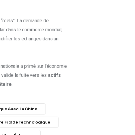
fs “réels”. La demande de 
llar dans le commerce mondial, 
uidifier les échanges dans un 
é nationale a primé sur l’économie 
t
 valide la fuite vers les 
actifs 
étaire
.
que Avec La Chine
re Froide Technologique