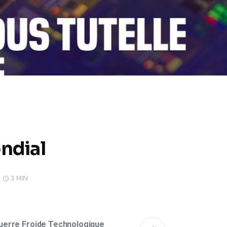
ndial
3 MIN
uerre Froide Technologique