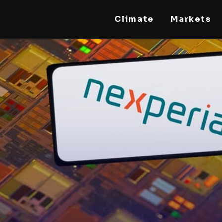
Climate
Markets
STEELLDY
Through Steelldy consulting company, I assist
companies, fintechs, and institutions in two
key areas: ◙ Economic and financial statistical
modeling via our DaaS & SaaS software
(macroeconomic index platform). Analysis of
the transition to a multipolar world:
stablecoins, gold, copper, precious metals,
industrial metals, oil, dollars, euros, yuan, yen,
rubles, CBDC, BISIH, mBridge, Unified Ledger,
BRICS, and global regulations. ◙ Web3 Law &
Taxation Legal and Tax structuring of
blockchain-based projects, RWA,
tokenization, cryptocurrency (stablecoins,
CBDC), decentralized autonomous
organizations (DAO), MiCA compliance, ISO
20022, AI, MANBRIC/biotech technologies,
robotics, smart cities, and ESG taxonomy.