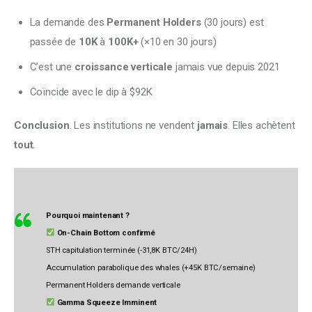
La demande des
Permanent Holders
(30 jours) est
passée de
10K
à
100K+
(×10 en 30 jours)
C’est une
croissance verticale
jamais vue depuis 2021
Coïncide avec le dip à $92K
Conclusion
. Les institutions ne vendent 
jamais
. Elles achètent 
tout
.
Pourquoi maintenant ?
On-Chain Bottom confirmé
STH capitulation terminée (-31,8K BTC/24H)
Accumulation parabolique des whales (+45K BTC/semaine)
Permanent Holders demande verticale
Gamma Squeeze Imminent