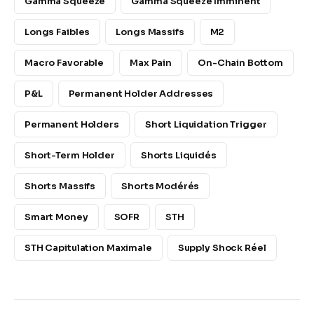
Gamma Squeeze
Gamma Squeeze Imminent
Longs Faibles
Longs Massifs
M2
Macro Favorable
Max Pain
On-Chain Bottom
P&L
Permanent Holder Addresses
Permanent Holders
Short Liquidation Trigger
Short-Term Holder
Shorts Liquidés
Shorts Massifs
Shorts Modérés
Smart Money
SOFR
STH
STH Capitulation Maximale
Supply Shock Réel