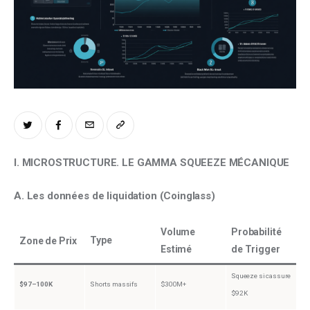
Climate
Markets
Tech
Reports
Shop
I. MICROSTRUCTURE. LE GAMMA SQUEEZE MÉCANIQUE
A. Les données de liquidation (Coinglass)
Volume
Probabilité
Type
Zone de Prix
Estimé
de Trigger
Squeeze si cassure
$97–100K
Shorts massifs
$300M+
$92K