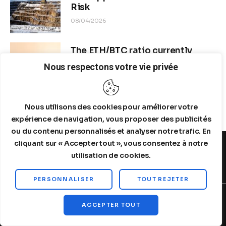
Risk
08/04/2026
The ETH/BTC ratio currently
stands at approximately 0.0292–
Nous respectons votre vie privée
0.0293
08/04/2026
Nous utilisons des cookies pour améliorer votre
expérience de navigation, vous proposer des publicités
ou du contenu personnalisés et analyser notre trafic. En
cliquant sur « Accepter tout », vous consentez à notre
utilisation de cookies.
MENTIONS LEGALES
A PROPOS DE NOUS
PERSONNALISER
TOUT REJETER
Copyright © 2026 by Steelldy. All rights reserved.
ACCEPTER TOUT