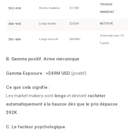
TRIGGER
Shorts modérés
$175M
$92–95K
IMMÉDIAT
Longs faibles
$200M
NETTOYÉ
$88–90K
Downside max (10
Longs massifs
$400M+
$85–88K
% prob)
B. Gamma positif. Arme mécanique
Gamma Exposure :
+$49M USD
 (positif)
Ce que cela signifie :
Les market makers sont 
longs
 et devront 
racheter 
automatiquement
à la hausse dès que le prix dépasse 
$92K
.
C. Le facteur psychologique