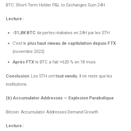
BTC: Short-Term Holder P&L to Exchanges Sum 24H
Lecture :
-31,8K BTC
de pertes réalisées en 24H par les STH
C’est le
plus haut niveau de capitulation depuis FTX
(novembre 2022)
Après FTX
le BTC a fait +620 % en 18 mois
Conclusion
. Les STH ont 
tout vendu
. Il ne reste que les 
institutions.
(b) Accumulator Addresses — Explosion Parabolique
Bitcoin: Accumulator Addresses Demand Growth
Lecture :