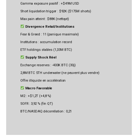
Gamma exposure positif : +$49M USD
Short liquidation trigger : $92K ($175M shorts)
Max pain atteint : $88K (nettoyé)
Divergence Retail/Institutions
Fear & Greed : 11 (panique maximale)
Institutions : accumulation record
ETF holdings stables (1,33M BTC)
Supply Shock Réel
Exchange reserves : -400K BTC (30j)
2,8M BTC STH underwater (ne peuvent plus vendre)
Offre illiquide en accélération
Macro Favorable
M2 : +$1,2T (+4,8 %)
SOFR : 3,92 % (fin QT)
BTC/NASDAQ décorrélation : 0,21