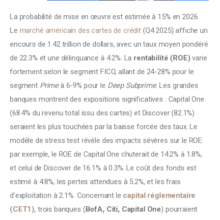
La probabilité de mise en œuvre est estimée à 15% en 2026. 
Le 
marché américain des cartes de crédit
 (Q4 2025) affiche un 
encours de 1.42 trillion de dollars, avec un taux moyen pondéré 
de 22.3% et une délinquance à 4.2%. La 
rentabilité (ROE) 
varie 
fortement selon le segment FICO, allant de 24-28% pour le 
segment 
Prime 
à 6-9% pour le 
Deep Subprime
. Les grandes 
banques montrent des expositions significatives : Capital One 
(68.4% du revenu total issu des cartes) et Discover (82.1%) 
seraient les plus touchées par la baisse forcée des taux. Le 
modèle de stress test révèle des impacts sévères sur le ROE: 
par exemple, le ROE de Capital One chuterait de 14.2% à 1.8%, 
et celui de Discover de 16.1% à 0.3%. Le coût des fonds est 
estimé à 4.8%, les pertes attendues à 5.2%, et les frais 
d’exploitation à 2.1%. Concernant le 
capital réglementaire 
(CET1)
, trois banques (
BofA, Citi, Capital One
) pourraient 