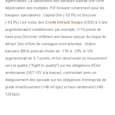
significatives. La valorisation des banques subirait une forte 
dépréciation des multiples 
P/E forward
, notamment pour les 
banques spécialisées : Capital One (-53.9%) et Discover 
(-63.5%). Les coûts des 
Credit Default Swaps (CDS)
 à 5 ans 
augmenteraient notablement, par exemple, +115 points de 
base pour Discover, reflétant une hausse perçue du risque de 
défaut. Des effets de contagion sont attendus : l’indice 
bancaire (BKX) pourrait chuter de -15% à -25%, le VIX 
augmenterait de 5-7 points, et l’on observerait un mouvement 
vers la qualité (“
flight to quality
“) sur les obligations d’État 
américaines (UST 10Y à la baisse), contrastant avec un 
élargissement des spreads sur les obligations d’entreprise de 
grade investissement (+40-60 bps) et haut rendement (+80-
120 bps).