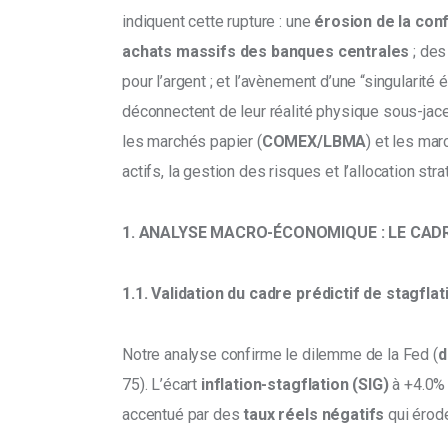
indiquent cette rupture : une 
érosion de la con
achats massifs des banques centrales
 ; des
pour l’argent ; et l’avènement d’une “singularité
déconnectent de leur réalité physique sous-jace
les marchés papier (
COMEX/LBMA
) et les ma
actifs, la gestion des risques et l’allocation str
1. ANALYSE MACRO-ÉCONOMIQUE : LE CAD
1.1. Validation du cadre prédictif de stagflat
Notre analyse confirme le dilemme de la Fed (
d
75). L’écart 
inflation-stagflation (SIG) 
à +4.0% 
accentué par des 
taux réels négatifs
 qui érod