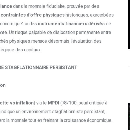
fiance
 dans la monnaie fiduciaire, prouvée par des 
 
contraintes d’offre physiques
 historiques, exacerbées 
 économique” où les 
instruments financiers dérivés 
se 
nte. Un risque palpable de dislocation permanente entre 
rchés physiques menace désormais l’évaluation des 
atégique des capitaux.
RE STAGFLATIONNAIRE PERSISTANT
ion
ette vs inflation
) via le 
MPDI
 (78/100, seuil critique à 
indique un environnement stagflationniste persistant, 
ent la monnaie tout en freinant la croissance économique.