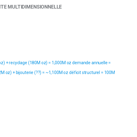
INTE MULTIDIMENSIONNELLE
 oz) + recyclage (180M oz) = 1,000M oz demande annuelle =
M oz) + bijouterie (??) = ~1,100M oz déficit structurel = 100M