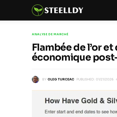
Climate
Markets
Tech
ANALYSE DE MARCHÉ
Flambée de l’or et 
Reports
économique post-
Shop
BY
OLEG TURCEAC
PUBLISHED:
01/21/2026