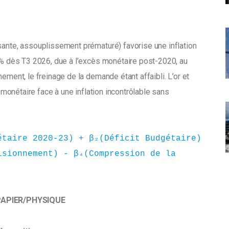
sante, assouplissement prématuré) favorise une inflation 
>4% dès T3 2026, due à l’excès monétaire post-2020, au 
ement, le freinage de la demande étant affaibli. L’or et 
é monétaire face à une inflation incontrôlable sans 
taire 2020-23) + β₂(Déficit Budgétaire) 
sionnement) - β₄(Compression de la 
PAPIER/PHYSIQUE