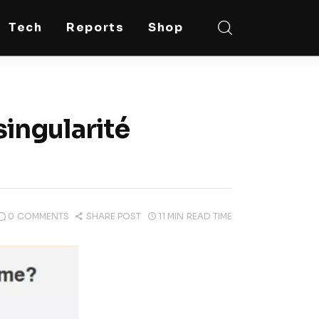
Tech
Reports
Shop
singularité
0
COMMENTS
SHARE POST
11 MIN
READ TIME