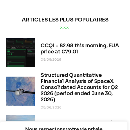
CRYPTOS
MARKETS
Cohérence parfaite : les
clusters dévoilent la
réalité du marché post-
krach de 1 000 milliards de
dollars
BY
OLEG TURCEAC
PUBLISHED:
11/21/2025
599
VIEWS
0
COMMENTS
2 MIN
READ TIME
Nous respectons votre vie privée