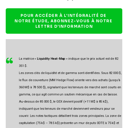
POUR ACCÉDER À L’INTÉGRALITÉ DE 
NOTRE ÉTUDE, ABONNEZ-VOUS À NOTRE 
LETTRE D’INFORMATION
La matrice «
Liquidity Heat-Map
» indique que le prix actuel est de 82
351 $.
Les zones clés de liquidité et de gamma sont identifiées. Sous 82 000 $,
le flux de couverture (MM Hedge Flow) oriente vers des achats (jusqu’à
360 M$ à 78 500 $), signalant que les teneurs de marché sont courts en
gamma, ce qui agit comme un soutien mécanique en cas de baisse.
Au-dessus de 85 000 $, le GEX devient positif (+11 M$ à 85 k$),
indiquant que les teneurs de marché deviennent vendeurs pour se
couvrir. Les notes tactiques détaillent trois zones principales. La zone de
capitulation (75 k$ – 78.5 k$) présente un mur de puts 0DTE à 75 k$ et