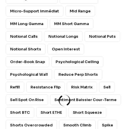
Micro-Support Immédiat
Mid Range
MM Long Gamma
MM Short Gamma
Notional Calls
Notional Longs
Notional Puts
Notional Shorts
Open Interest
Order-Book Snap
Psychological Ceiling
Psychological Wall
Reduce Perp Shorts
Refill
Resistance Flip
Risk Matrix
Sell
Sell Spot On Rise
Sentiment Baissier Cour-Terme
Short BTC
Short ETHE
Short Squeeze
Shorts Overcrowded
Smooth Climb
Spike