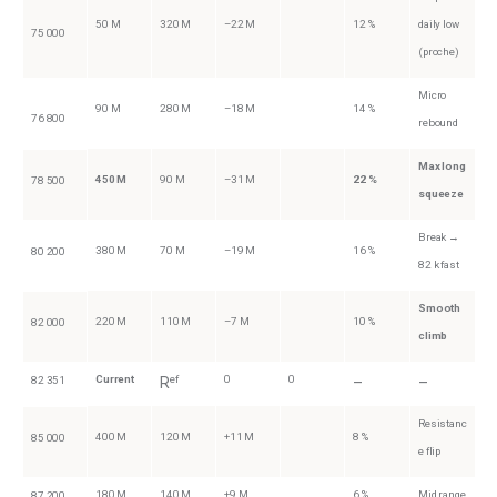
50 M
320 M
–22 M
12 %
daily low
75 000
(proche)
Micro
90 M
280 M
–18 M
14 %
76 800
rebound
Max long
450 M
90 M
–31 M
22 %
78 500
squeeze
Break →
380 M
70 M
–19 M
16 %
80 200
82 k fast
Smooth
220 M
110 M
–7 M
10 %
82 000
climb
Current
ef
0
0
82 351
R
–
–
Resistanc
400 M
120 M
+11 M
8 %
85 000
e flip
180 M
140 M
+9 M
6 %
Mid range
87 200