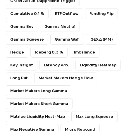
Crash Actuel Rapproche Trigger
Cumulative 0.1 %
ETF Outflow
Funding Flip
Gamma Buy
Gamma Neutral
Gamma Squeeze
Gamma Wall
GEX Δ (MM)
Hedge
Iceberg 0.3 %
Imbalance
Key Insight
Latency Arb.
Liquidity Heatmap
Long Put
Market Makers Hedge Flow
Market Makers Long Gamma
Market Makers Short Gamma
Matrice Liquidity Heat-Map
Max Long Squeeze
Max Negative Gamma
Micro Rebound