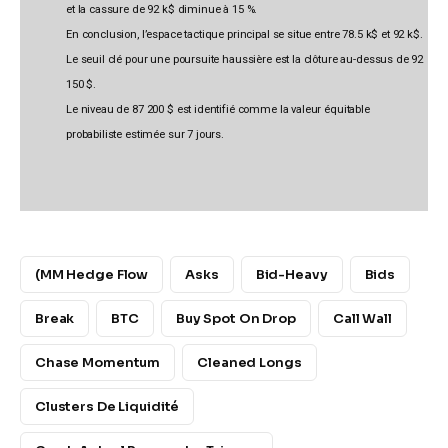
et la cassure de 92 k$ diminue à 15 %.
En conclusion, l’espace tactique principal se situe entre 78.5 k$ et 92 k$.
Le seuil clé pour une poursuite haussière est la clôture au-dessus de 92
150 $.
Le niveau de 87 200 $ est identifié comme la valeur équitable
probabiliste estimée sur 7 jours.
(MM Hedge Flow
Asks
Bid-Heavy
Bids
Break
BTC
Buy Spot On Drop
Call Wall
Chase Momentum
Cleaned Longs
Clusters De Liquidité