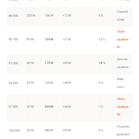
Cleaned
200 M
160 M
+12 M
5 %
88 000
longs
Short
90 100
90 M
150 M
+21 M
12 %
squeeze
#1
Gamme
60 M
175 M
+49 M
18 %
92 000
squeeze
After-
40 M
120 M
+28 M
9 %
94 500
burn
Short
97 000
30 M
300 M
+38 M
7 %
squeeze
#2
Psycholo
20 M
380 M
+45 M
5 %
100 000
gical wall