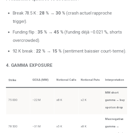
Break 78.5 K :
28 % → 30 %
(crash actuel rapproche
trigger).
Funding flip :
35 % → 45 %
(funding déjà –0.021 %, shorts
overcrowded).
92 K break :
22 % → 15 %
(sentiment baissier court-terme).
4. GAMMA EXPOSURE 
GEX Δ (MM)
Notional Calls
Notional Puts
Interpretation
Strike
MM short
75 000
–22 M
x8 K
x2 K
gamma → buy
spot on drop
Max negative
78 500
–31 M
x5 K
x8 K
gamma →