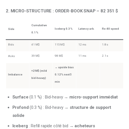
2. MICRO-STRUCTURE : ORDER-BOOK SNAP – 82 351 $
Cumulative
Iceberg 0.3 %
Latency arb.
Re-fill speed
Side
0.1 %
Bids
41 M$
115 M$
12 ms
1.8 s
39 M$
98 M$
11 ms
2.1 s
Asks
→
upside bias
+2 M$ (mild
Imbalance
0.12 % next 5
bid-heavy)
min
Surface
(0.1 %) : Bid-heavy →
micro-support immédiat
Profond
(0.3 %) : Bid-heavy →
structure de support
solide
Iceberg
: Refill rapide côté bid →
acheteurs