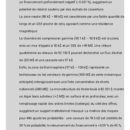
un financement profondément négatif (–0.021 %), suggérant un
potentiel de rebond soutenu par des rachats de couverture.
La zone neutre (85 k$ – 88 k$) est caractérisée par une faible quantité de
longs et un GEX proche de zéro, agissant comme une résistance
magnétique.
La chambre de compression gamma (90.1 k$ – 92.8 k$) est cruciale,
avec un mur d’appels à 92 k$ et un GEX de +49 M$. Une clôture
quotidienne au-dessus de 92 150 $ pourrait déclencher un flux d’achat
de 225 M$ et une cascade vers 97 k$.
Enfin, la zone de thermosphère (97 k$ – 100 k$) représente un
techoïsseau où les vendeurs de gamma (400 M$ de vente mécanique
anticipée) interagissent avec une forte concentration de shorts
notionnels (680 M$). La microstructure de l’order-book à 82 351 $ montre
un léger biais acheteur (+2 M$) en surface et en profondeur, avec un
remplissage rapide des ordres limites (icebergs) du côté des offres,
suggérant un support institutionnel masqué. La matrice des risques
pour 48h ajuste les probabilités : une cassure de 78.5 k$ est créditée de
30 % de probabilité, le retournement du financement à +0.05 % de 45 %,