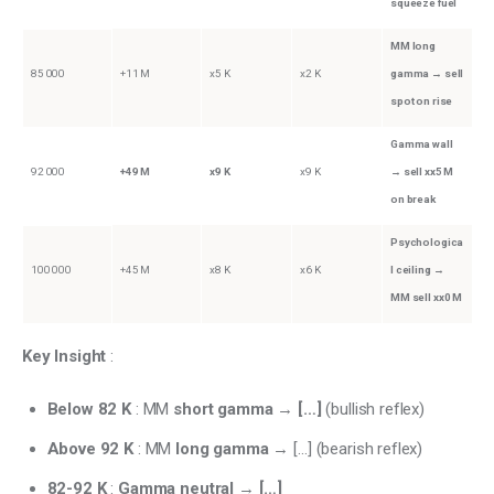
squeeze fuel
MM long
85 000
+11 M
x5 K
x2 K
gamma → sell
spot on rise
Gamma wall
92 000
+49 M
x9 K
x9 K
→ sell xx5 M
on break
Psychologica
100 000
+45 M
x8 K
x6 K
l ceiling →
MM sell xx0 M
Key Insight
 :
Below 82 K
: MM
short gamma
→
[…]
(bullish reflex)
Above 92 K
: MM
long gamma
→ […] (bearish reflex)
82-92 K
:
Gamma neutral
→
[…]