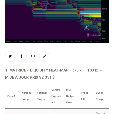
Climate
Markets
Tech
Reports
Shop
1. MATRICE « LIQUIDITY HEAT-MAP » (75 k → 100 k) – 
MISE À JOUR PRIX 82 351 $
Gamma
MM
Notional
Notional
Proba
Event
Zone $
Exposur
Hedge
Longs
Shorts
48h
Trigger
e Δ
Flow
Stop-run