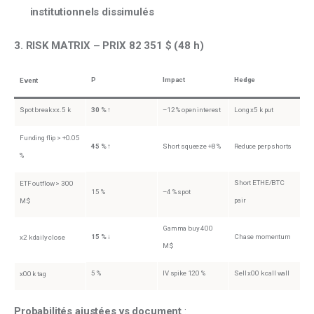
institutionnels dissimulés
3. RISK MATRIX – PRIX 82 351 $ (48 h)
P
Impact
Hedge
Event
Spot break xx.5 k
30 %
↑
–12 % open interest
Long x5 k put
Funding flip > +0.05
45 %
↑
Short squeeze +8 %
Reduce perp shorts
%
Short ETHE/BTC
ETF outflow > 300
15 %
–4 % spot
pair
M$
Gamma buy 400
15 %
↓
Chase momentum
x2 k daily close
M$
5 %
IV spike 120 %
Sell x00 k call wall
x00 k tag
Probabilités ajustées vs document
 :