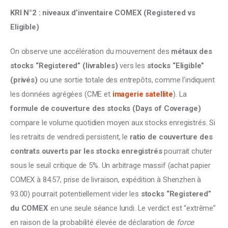
KRI N°2 : niveaux d’inventaire COMEX (Registered vs 
Eligible)
On observe une accélération du mouvement des 
métaux des 
stocks “Registered” (livrables) 
vers les 
stocks “Eligible” 
(privés) 
ou une sortie totale des entrepôts, comme l’indiquent 
les données agrégées (CME et
 imagerie satellite
). La 
formule de couverture des stocks (Days of Coverage)
compare le volume quotidien moyen aux stocks enregistrés. Si 
les retraits de vendredi persistent, le 
ratio de couverture des 
contrats ouverts par les stocks enregistrés 
pourrait chuter 
sous le seuil critique de 5%. Un arbitrage massif (achat papier 
COMEX à 84.57, prise de livraison, expédition à Shenzhen à 
93.00) pourrait potentiellement vider les 
stocks “Registered” 
du COMEX
 en une seule séance lundi. Le verdict est “extrême” 
en raison de la probabilité élevée de déclaration de 
force 