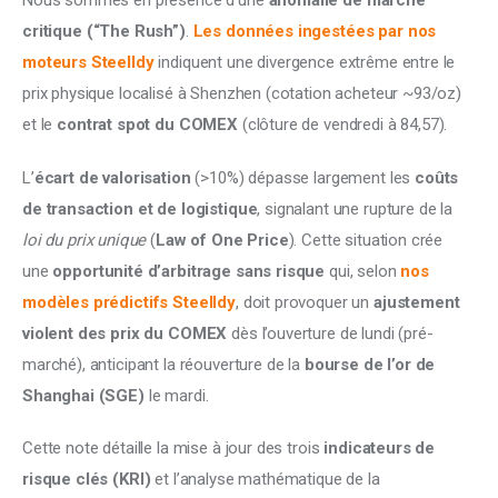
Nous sommes en présence d’une 
anomalie de marché 
critique (“The Rush”)
. 
Les données ingestées par nos 
moteurs Steelldy
 indiquent une divergence extrême entre le 
prix physique localisé à Shenzhen (cotation acheteur ~93/oz) 
et le 
contrat spot du COMEX
 (clôture de vendredi à 84,57).
L’
écart de valorisation
 (>10%) dépasse largement les 
coûts 
de transaction et de logistique
, signalant une rupture de la 
loi du prix unique
 (
Law of One Price
). Cette situation crée 
une 
opportunité d’arbitrage sans risque
 qui, selon 
nos 
modèles prédictifs Steelldy
, doit provoquer un 
ajustement 
violent des prix du COMEX 
dès l’ouverture de lundi (pré-
marché), anticipant la réouverture de la 
bourse de l’or de 
Shanghai (SGE)
 le mardi.
Cette note détaille la mise à jour des trois
 indicateurs de 
risque clés (KRI)
 et l’analyse mathématique de la 