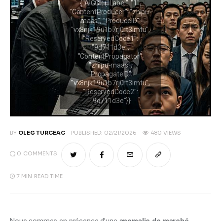
Climate
Markets
Tech
Reports
Shop
BY
OLEG TURCEAC
PUBLISHED:
02/21/2026
480
VIEWS
0
COMMENTS
7 MIN
READ TIME