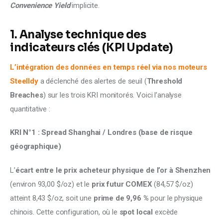
Convenience Yield
 implicite.
1. Analyse technique des
indicateurs clés (KPI Update)
L’intégration des données en temps réel via nos moteurs 
Steelldy
 a déclenché des alertes de seuil (
Threshold 
Breaches
) sur les trois KRI monitorés. Voici l’analyse 
quantitative :
KRI N°1 : Spread Shanghai / Londres (base de risque 
géographique) 
L’
écart entre le prix acheteur physique de l’or à Shenzhen
(environ 93,00 $/oz) et le 
prix futur COMEX
 (84,57 $/oz) 
atteint 8,43 $/oz, soit une 
prime de 9,96 %
 pour le physique 
chinois. Cette configuration, où le 
spot local
 excède 