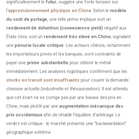
significativement le 
futur
, suggère une forte tension sur 
l’
approvisionnement physique en Chine
. Selon le 
modèle 
du coût de portage
, une telle prime implique soit un 
rendement de détention (convenience yield)
 négatif aux 
États-Unis, soit un 
rendement très élevé en Chine
, signalant 
une 
pénurie locale critique
. Les acteurs chinois, notamment 
les importateurs privés et les banques, sont contraints de 
payer une 
prime substantielle
 pour obtenir le métal 
immédiatement. Les analyses logistiques confirment que les
stocks en transit sont insuffisants
 pour couvrir la demande 
chinoise actuelle (industrielle et thésaurisation). Il est attendu 
que cet écart ne se corrige pas par une baisse des prix en 
Chine, mais plutôt par une 
augmentation mécanique des 
prix occidentaux
 afin de rétablir l’équilibre d’arbitrage. Le 
verdict est critique : le marché présente une “backwardation” 
géographique extrême.