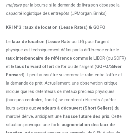
majeure
 par la bourse si la demande de livraison dépasse la 
capacité logistique des entrepôts (JPMorgan, Brinks).
KRI N°3 : taux de location (Lease Rates) & GOFO
Le 
taux de location (Lease Rate
 ou LR) pour l’argent 
physique est techniquement défini par la différence entre le 
taux interbancaire de référence
 comme le LIBOR (ou SOFR) 
et le
 taux forward offert
 de l’or ou de l’argent (
GOFO/Silver 
Forward
). Il peut aussi être vu comme le ratio entre l’offre et 
la demande de prêt. Actuellement, une observation critique 
indique que les détenteurs de métaux précieux physiques 
(banques centrales, fonds) se montrent réticents à prêter 
leurs avoirs aux 
vendeurs à découvert (Short Sellers) 
du 
marché dérivé, anticipant une 
hausse future des prix
. Cette 
situation provoque une forte 
augmentation des taux de 
location
, qui peuvent passer, par exemple, de 0,5% à plus de 