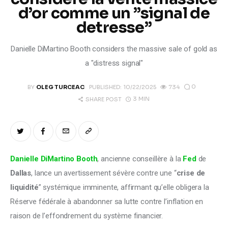
Climate
d’or comme un ”signal de
detresse”
Markets
Danielle DiMartino Booth considers the massive sale of gold as
Tech
a "distress signal"
Reports
0
BY
OLEG TURCEAC
PUBLISHED:
10/22/2025
734
3 MIN
SHARE POST
Shop
Danielle DiMartino Booth
, ancienne conseillère à la 
Fed
 de 
Dallas
, lance un avertissement sévère contre une “
crise de 
liquidité
” systémique imminente, affirmant qu’elle obligera la 
Réserve fédérale à abandonner sa lutte contre l’inflation en 
raison de l’effondrement du système financier.