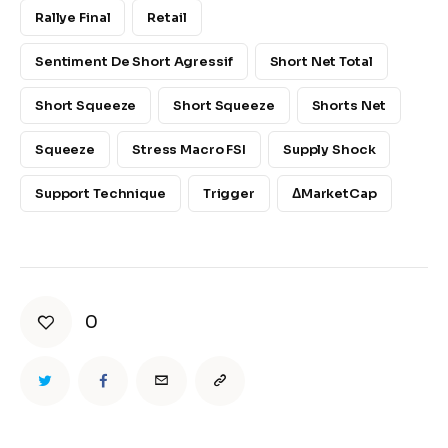
Rallye Final
Retail
Sentiment De Short Agressif
Short Net Total
Short Squeeze
Short Squeeze
Shorts Net
Squeeze
Stress Macro FSI
Supply Shock
Support Technique
Trigger
ΔMarketCap
0