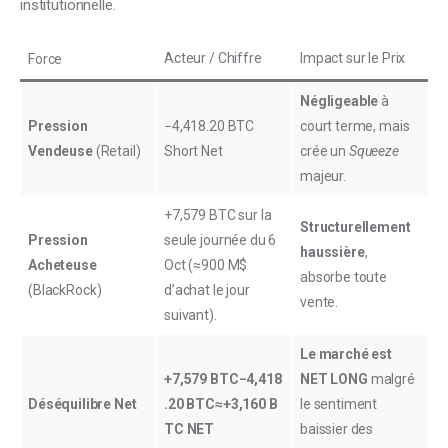
institutionnelle.
Acteur / Chiffre
Impact sur le Prix
Force
Négligeable
à
Pression
−4,418.20 BTC
court terme, mais
Vendeuse
(Retail)
Short Net
crée un
Squeeze
majeur.
+7,579 BTC sur la
Structurellement
Pression
seule journée du 6
haussière
,
Acheteuse
Oct (≈900 M$
absorbe toute
(BlackRock)
d’achat le jour
vente.
suivant).
Le marché est
+7,579 BTC−4,418
NET LONG
malgré
Déséquilibre Net
.20 BTC≈+3,160 B
le sentiment
TC NET
baissier des