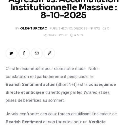
Climate
Institutionnelle Massive :
8-10-2025
Markets
0
BY
OLEG TURCEAC
PUBLISHED:
10/08/2025
872
Tech
4 MIN
SHARE POST
Reports
Shop
C’est le résumé idéal pour clore notre étude.  Notre 
constatation est particulièrement perspicace : le  
Bearish Sentiment actue
l (Short Net) est la 
conséquence 
directe et anticipée
 du nettoyage par les 
Whales
 et des 
prises de bénéfices au sommet. 
Je vais confronter ces deux forces en utilisant l’indicateur de 
Bearish Sentiment 
et nos formules pour un 
Verdicte 