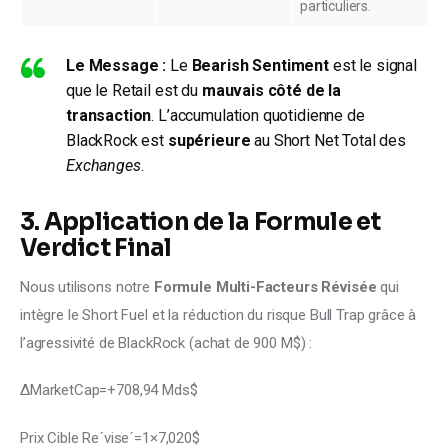
particuliers.
Le Message :
Le
Bearish Sentiment
est le signal
que le Retail est du
mauvais côté de la
transaction
. L’accumulation quotidienne de
BlackRock est
supérieure
au Short Net Total des
Exchanges
.
3. Application de la Formule et
Verdict Final
Nous utilisons notre 
Formule Multi-Facteurs Révisée
 qui 
intègre le Short Fuel et la réduction du risque Bull Trap grâce à 
l’agressivité de BlackRock (achat de 900 M$) :
ΔMarketCap=+708,94 Mds$
Prix Cible Reˊviseˊ=1×7,020$