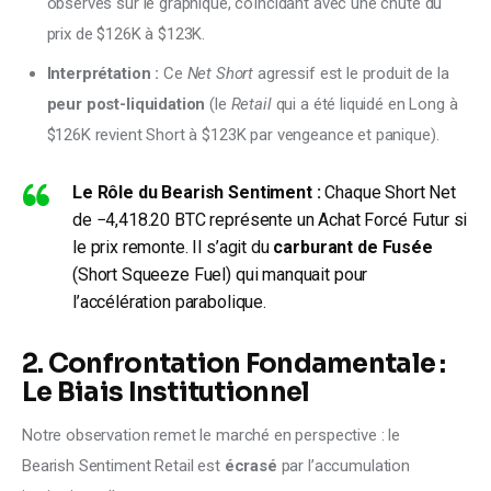
observés sur le graphique, coïncidant avec une chute du
prix de $126K à $123K.
Interprétation :
Ce
Net Short
agressif est le produit de la
peur post-liquidation
(le
Retail
qui a été liquidé en Long à
$126K revient Short à $123K par vengeance et panique).
Le Rôle du Bearish Sentiment :
Chaque Short Net
de −4,418.20 BTC représente un Achat Forcé Futur si
le prix remonte. Il s’agit du
carburant de Fusée
(Short Squeeze Fuel) qui manquait pour
l’accélération parabolique.
2. Confrontation Fondamentale :
Le Biais Institutionnel
Notre observation remet le marché en perspective : le 
Bearish Sentiment Retail est 
écrasé
 par l’accumulation 