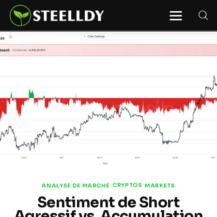
STEELLDY
Through Steelldy consulting company, I
assist companies, fintechs, and
institutions in two key areas: ◙
Economic and financial statistical
modeling via our DaaS & SaaS
software (macroeconomic index
platform). Analysis of the transition to
a multipolar world: stablecoins, gold,
copper, precious metals, industrial
metals, oil, dollars, euros, yuan, yen,
rubles, CBDC, BISIH, mBridge, Unified
Ledger, BRICS, and global regulations.
◙ Web3 Law & Taxation Legal and Tax
structuring of blockchain-based
projects, RWA, tokenization,
cryptocurrency (stablecoins, CBDC),
decentralized autonomous
organizations (DAO), MiCA
compliance, ISO 20022, AI,
MANBRIC/biotech technologies,
robotics, smart cities, and ESG
CRYPTOS
ANALYSE DE MARCHÉ
MARKETS
taxonomy.
Sentiment de Short
Agressif vs. Accumulation