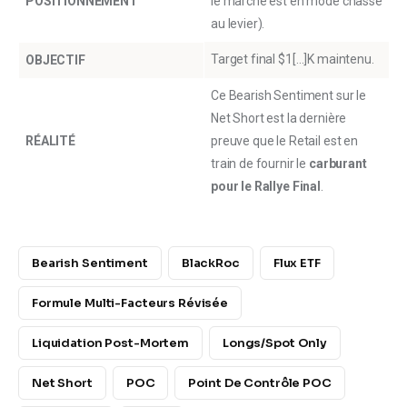
POSITIONNEMENT
le marché est en mode chasse
au levier).
Target final $1[…]K maintenu.
OBJECTIF
Ce Bearish Sentiment sur le
Net Short est la dernière
RÉALITÉ
preuve que le Retail est en
train de fournir le
carburant
pour le Rallye Final
.
Bearish Sentiment
BlackRoc
Flux ETF
Formule Multi-Facteurs Révisée
Liquidation Post-Mortem
Longs/Spot Only
Net Short
POC
Point De Contrôle POC