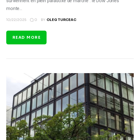
surviennent en plein paradoxe de marché : le Dow Jones
monte…
0
10/22/2025
BY
OLEG TURCEAC
READ MORE