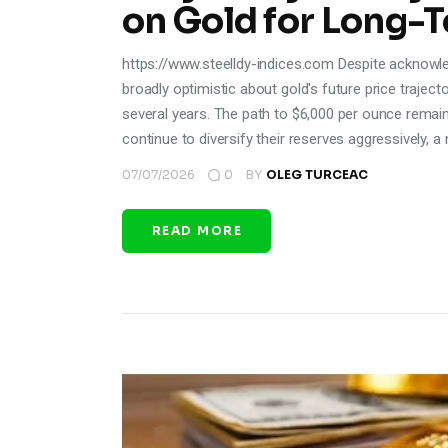
on Gold for Long-
https://www.steelldy-indices.com Despite acknowle
broadly optimistic about gold's future price trajec
several years. The path to $6,000 per ounce remain
continue to diversify their reserves aggressively, 
07/07/2026
0
BY
OLEG TURCEAC
READ MORE