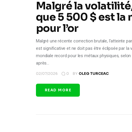
Malgré la volatilit
que 5 500 $ est la
pour l’or
Malgré une récente correction brutale, l'atteinte p
est significative et ne doit pas être éclipsée par l
mondiale record pour les métaux physiques, selon 
après…
02/07/2026
0
BY
OLEG TURCEAC
READ MORE