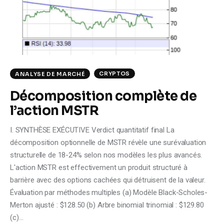
Climate
Markets
Tech
CRYPTOS
ANALYSE DE MARCHÉ
Reports
Décomposition complète de
l’action MSTR
Shop
I. SYNTHÈSE EXÉCUTIVE Verdict quantitatif final La
décomposition optionnelle de MSTR révèle une surévaluation
structurelle de 18-24% selon nos modèles les plus avancés.
L'action MSTR est effectivement un produit structuré à
barrière avec des options cachées qui détruisent de la valeur.
Évaluation par méthodes multiples (a) Modèle Black-Scholes-
Merton ajusté : $128.50 (b) Arbre binomial trinomial : $129.80
(c)…