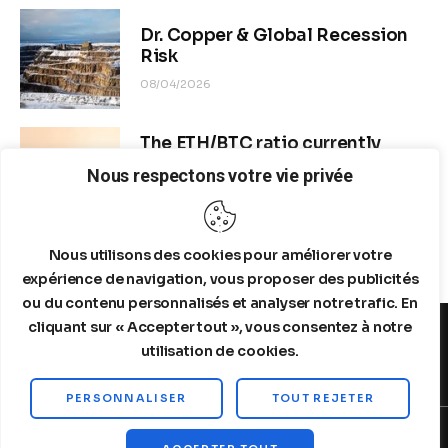
Dr. Copper & Global Recession
Risk
08/04/2026
The ETH/BTC ratio currently
stands at approximately 0.0292–
Nous respectons votre vie privée
0.0293
08/04/2026
Nous utilisons des cookies pour améliorer votre
expérience de navigation, vous proposer des publicités
ou du contenu personnalisés et analyser notre trafic. En
cliquant sur « Accepter tout », vous consentez à notre
utilisation de cookies.
MENTIONS LEGALES
A PROPOS DE NOUS
PERSONNALISER
TOUT REJETER