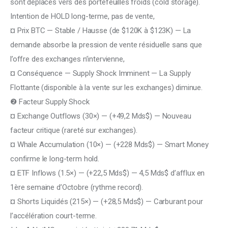
sont déplacés vers des portefeuilles froids (cold storage). 
Intention de HOLD long-terme, pas de vente,
¤ Prix BTC — Stable / Hausse (de $120K à $123K) — La 
demande absorbe la pression de vente résiduelle sans que 
l’offre des exchanges n’intervienne,
¤ Conséquence — Supply Shock Imminent — La Supply 
Flottante (disponible à la vente sur les exchanges) diminue.
❷ Facteur Supply Shock
¤ Exchange Outflows (30×) — (+49,2 Mds$) — Nouveau 
facteur critique (rareté sur exchanges).
¤ Whale Accumulation (10×) — (+228 Mds$) — Smart Money 
confirme le long-term hold.
¤ ETF Inflows (1.5×) — (+22,5 Mds$) — 4,5 Mds$ d’afflux en 
1ère semaine d’Octobre (rythme record).
¤ Shorts Liquidés (215×) — (+28,5 Mds$) — Carburant pour 
l’accélération court-terme.