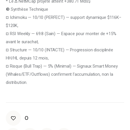
* Le Δ NetMCap projeté atteint +380.71 Mds$
❸ Synthèse Technique
¤ Ichimoku — 10/10 (PERFECT) — support dynamique $116K−
$120K,
¤ RSI Weekly — 69.8 (Sain) — Espace pour monter de +15% 
avant le surachat,
¤ Structure — 10/10 (INTACTE) — Progression disciplinée 
HH/HL depuis 12 mois,
¤ Risque (Bull Trap) — 5% (Minimal) — Signaux Smart Money 
(Whales/ETF/Outflows) confirment l’accumulation, non la 
distribution.
0