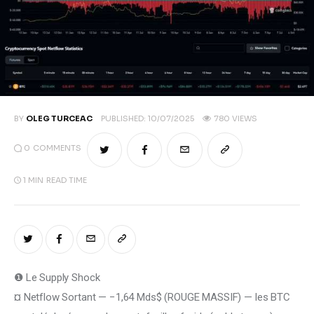
Climate
Markets
Tech
Reports
BY
OLEG TURCEAC
PUBLISHED:
10/07/2025
780
VIEWS
0
COMMENTS
Shop
1 MIN
READ TIME
❶ Le Supply Shock
¤ Netflow Sortant — −1,64 Mds$ (ROUGE MASSIF) — les BTC 