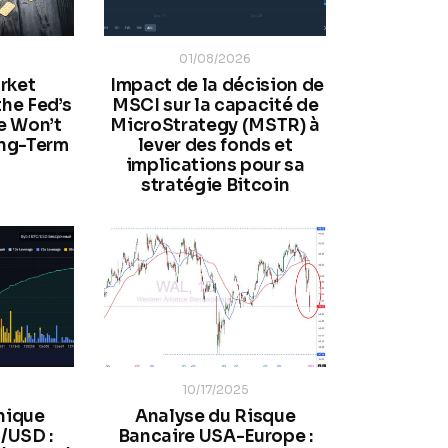
6
01/08/2026
rket
Impact de la décision de
the Fed’s
MSCI sur la capacité de
e Won’t
MicroStrategy (MSTR) à
ong-Term
lever des fonds et
implications pour sa
stratégie Bitcoin
10/17/2025
nique
Analyse du Risque
/USD :
Bancaire USA-Europe :