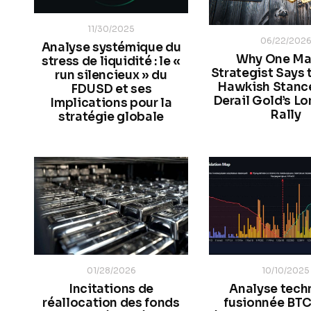
11/30/2025
06/22/202
Analyse systémique du
Why One Ma
stress de liquidité : le «
Strategist Says 
run silencieux » du
Hawkish Stanc
FDUSD et ses
Derail Gold’s L
Implications pour la
Rally
stratégie globale
01/28/2026
10/10/2025
Incitations de
Analyse tech
réallocation des fonds
fusionnée BTC