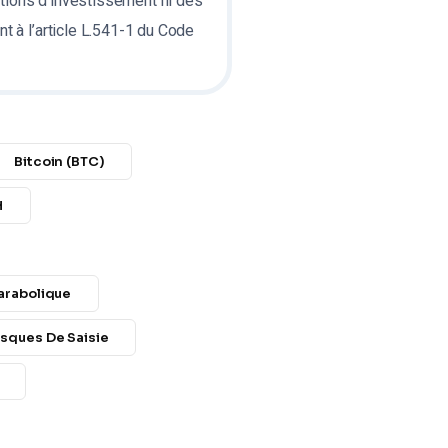
tions d’investissement ni des
t à l’article L.541-1 du Code
Bitcoin (BTC)
H
arabolique
isques De Saisie