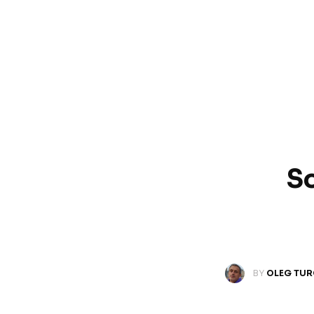
So
BY
OLEG TU