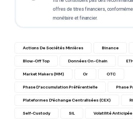
Ils ne constituent pas des recommanda
offres de titres financiers, conformémen
monétaire et financier.
Actions De Sociétés Minières
Binance
Blow-Off Top
Données On-Chain
ET
Market Makers (MM)
Or
OTC
Phase D'accumulation Préférentielle
Phase P
Plateformes D'échange Centralisées (CEX)
R
Self-Custody
SIL
Volatilité Anticipée