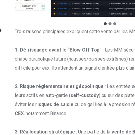
e
Trois raisons principales expliquent cette vente par les MM
1. Dé-risquage avant le “Blow-Off Top” 
: Les MM sécuris
phase parabolique future (hausses/baisses extrêmes) rend
difficile pour eux. Ils attendent un signal d’entrée plus cla
2. Risque réglementaire et géopolitique
 : Les entités 
leurs actifs en auto-garde (
self-custody
) ou sur des plat
éviter les 
risques de saisie
 ou de gel liés à la pression 
CEX
, notamment Binance. 
3. Réallocation stratégique
 : Une partie de la 
vente de 