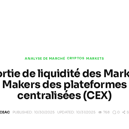
CRYPTOS
ANALYSE DE MARCHÉ
MARKETS
rtie de liquidité des Mar
Makers des plateformes
centralisées (CEX)
RCEAC
PUBLISHED:
10/30/2025
UPDATED:
10/31/2025
768
0
S