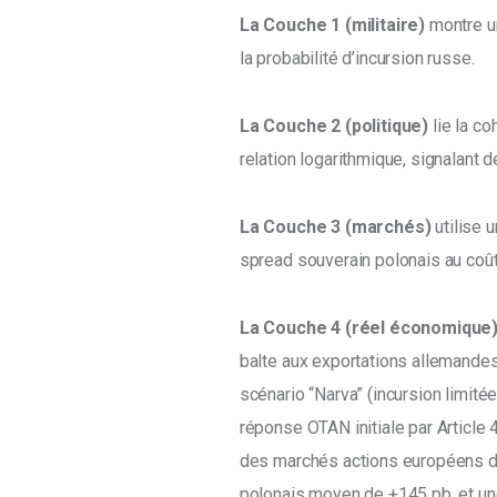
La Couche 1 (militaire)
 montre u
la probabilité d’incursion russe. 
La Couche 2 (politique)
 lie la c
relation logarithmique, signalant d
La Couche 3 (marchés)
 utilise 
spread souverain polonais au coût 
La Couche 4 (réel économique
balte aux exportations allemandes
scénario “Narva” (incursion limit
réponse OTAN initiale par Article 
des marchés actions européens de 
polonais moyen de +145 pb, et un