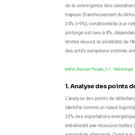
de la convergence des calendriers 
majeure (franchissement du détroi
24% (+9%), conditionnelle à un retr
prolongé est revu à 8%, dépendant
limitée réussit, la crédibilité de l
des actifs européens estimée ent
Belfer_Russian Threats_3.1
Télécharger
1. Analyse des points d
L’analyse des points de défaillanc
identifié comme un nœud logistiqu
32% des importations énergétiques
entraînerait une récession baltes (
automobile allemande. Quant à la 