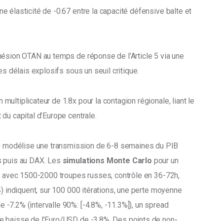
ne élasticité de -0.67 entre la capacité défensive balte et 
ohésion OTAN au temps de réponse de l’Article 5 via une 
es délais explosifs sous un seuil critique. 
un multiplicateur de 1.8x pour la contagion régionale, liant le 
du capital d’Europe centrale. 
)
 modélise une transmission de 6-8 semaines du PIB 
 puis au DAX. Les 
simulations Monte Carlo 
pour un 
ée avec 1500-2000 troupes russes, contrôle en 36-72h, 
4) indiquent, sur 100 000 itérations, une perte moyenne 
-7.2% (intervalle 90%: [-4.8%, -11.3%]), un spread 
e baisse de l’Euro/USD de -3.8%. Des points de non-