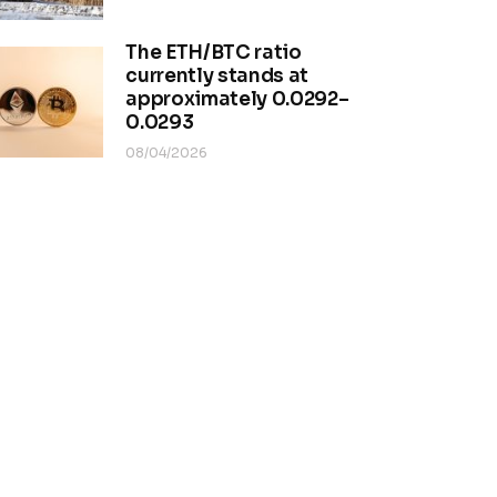
The ETH/BTC ratio
currently stands at
approximately 0.0292–
0.0293
08/04/2026