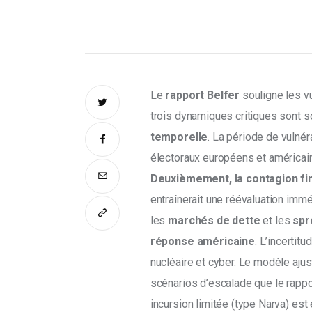
Le 
rapport Belfer
 souligne les v
trois dynamiques critiques sont 
temporelle
. La période de vulné
électoraux européens et américain
Deuxièmement, la contagion fi
entraînerait une réévaluation immé
les 
marchés de dette
 et les 
spr
réponse américaine
. L’incertit
nucléaire et cyber. Le modèle ajus
scénarios d’escalade que le rappor
incursion limitée (type Narva) est