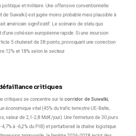
politique et militaire. Une offensive conventionnelle 
t de Suwalki) est jugée moins probable mais plausible à 
ait américain significatif. Le scénario de statu quo 
 d’une cohésion européenne rapide. Si une incursion 
’Article 5 chuterait de 38 points, provoquant une correction 
re 12% et 18% selon le secteur.
défaillance critiques
e critiques se concentre sur le 
corridor de Suwalki
, 
e économique vital (45% du trafic terrestre UE-Balte, 
, valeur de 2,1-2,8 Md€/jour). Une fermeture de 30 jours 
-4,7% à -6,2% du PIB) et perturberait la chaîne logistique 
dimension temporelle, la fenêtre 2026-2028 inclut des 