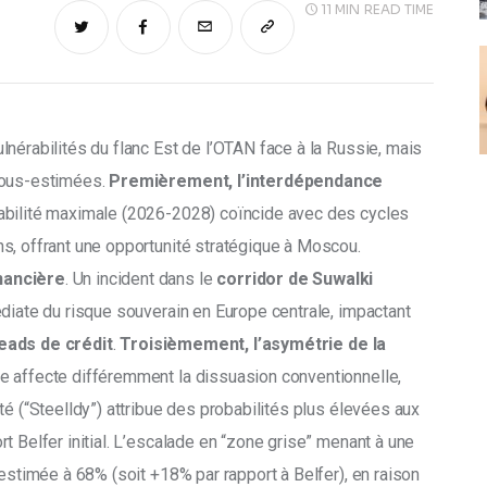
11 MIN
READ TIME
ulnérabilités du flanc Est de l’OTAN face à la Russie, mais 
sous-estimées. 
Premièrement, l’interdépendance 
rabilité maximale (2026-2028) coïncide avec des cycles 
s, offrant une opportunité stratégique à Moscou. 
nancière
. Un incident dans le 
corridor de Suwalki
diate du risque souverain en Europe centrale, impactant 
eads de crédit
. 
Troisièmement, l’asymétrie de la 
ude affecte différemment la dissuasion conventionnelle, 
té (“Steelldy”) attribue des probabilités plus élevées aux 
t Belfer initial. L’escalade en “zone grise” menant à une 
 estimée à 68% (soit +18% par rapport à Belfer), en raison 