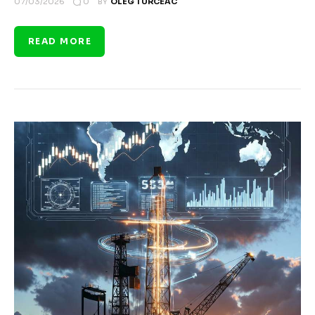
0
07/03/2026
BY
OLEG TURCEAC
READ MORE