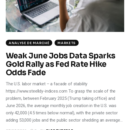
Climate
Markets
Tech
ANALYSE DE MARCHÉ
MARKETS
Reports
Weak June Jobs Data Sparks
Gold Rally as Fed Rate Hike
Shop
Odds Fade
The U.S. labor market – a facade of stability
https://www.steelldy-indices.com To grasp the scale of the
problem, between February 2025 (Trump taking office) and
June 2026, the average monthly job creation in the U.S. was
only 42,000 (4.5 times below normal), with the private sector
adding 53,000 jobs and the public sector shedding an average…