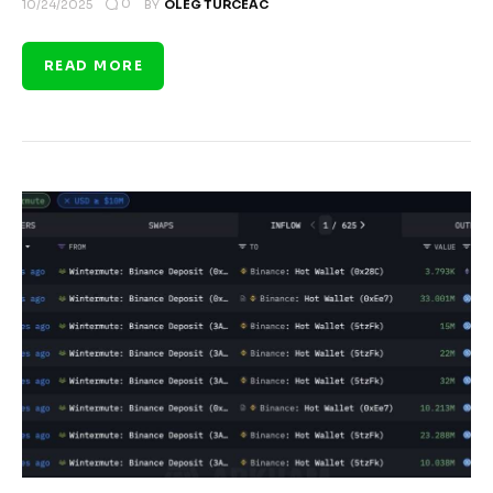
0
10/24/2025
BY
OLEG TURCEAC
READ MORE