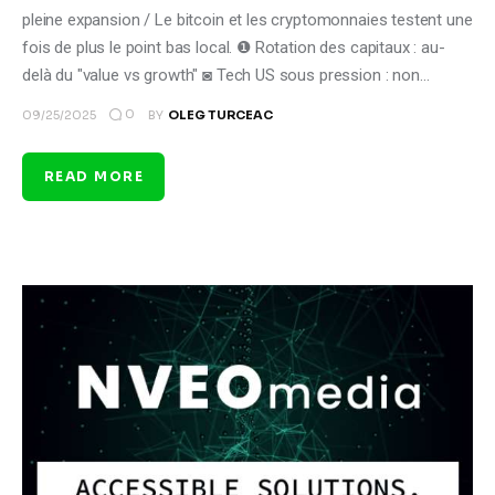
pleine expansion / Le bitcoin et les cryptomonnaies testent une
fois de plus le point bas local. ❶ Rotation des capitaux : au-
delà du "value vs growth" ◙ Tech US sous pression : non…
0
09/25/2025
BY
OLEG TURCEAC
READ MORE