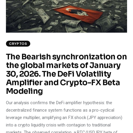
Climate
Markets
Tech
CRYPTOS
Reports
The Bearish synchronization on
the global markets of January
Shop
30, 2026. The DeFi Volatility
Amplifier and Crypto-FX Beta
Modeling
Our analysis confirms the DeFi amplifier hypothesis: the
decentralized finance system functions as a pro-cyclical
leverage multiplier, amplifying an FX shock (JPY appreciation)
into a crypto liquidity crisis with contagion to traditional
markets. The observed correlation, a BTC/USDJPY beta of