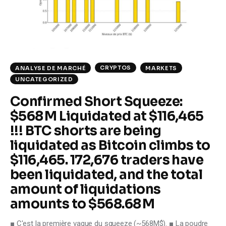
CRYPTOS
ANALYSE DE MARCHÉ
MARKETS
UNCATEGORIZED
Confirmed Short Squeeze:
$568 M Liquidated at $116,465
!!! BTC shorts are being
liquidated as Bitcoin climbs to
$116,465. 172,676 traders have
been liquidated, and the total
amount of liquidations
amounts to $568.68 M
■ C'est la première vague du squeeze (~568M$). ■ La poudre