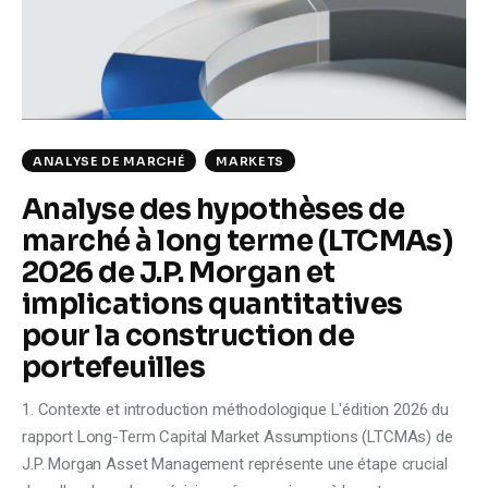
Climate
Markets
Tech
ANALYSE DE MARCHÉ
MARKETS
Reports
Analyse des hypothèses de
marché à long terme (LTCMAs)
Shop
2026 de J.P. Morgan et
implications quantitatives
pour la construction de
portefeuilles
1. Contexte et introduction méthodologique L'édition 2026 du
rapport Long-Term Capital Market Assumptions (LTCMAs) de
J.P. Morgan Asset Management représente une étape crucial