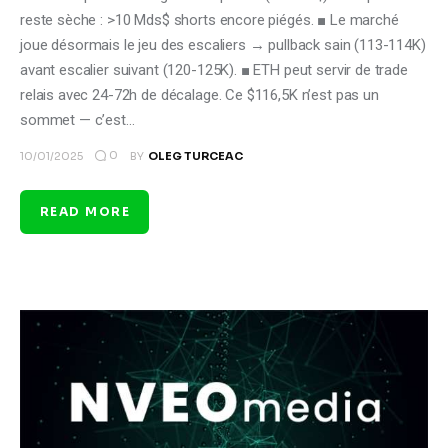
reste sèche : >10 Mds$ shorts encore piégés. ■ Le marché
joue désormais le jeu des escaliers → pullback sain (113-114K)
avant escalier suivant (120-125K). ■ ETH peut servir de trade
relais avec 24-72h de décalage. Ce $116,5K n’est pas un
sommet — c’est…
0
10/01/2025
BY
OLEG TURCEAC
READ MORE