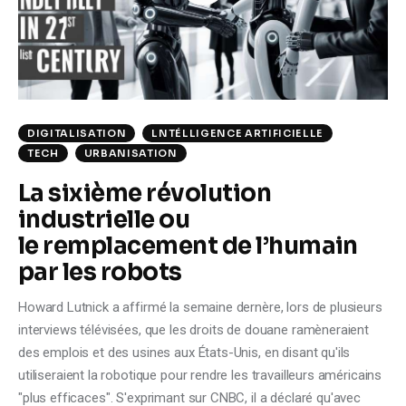
Climate
Markets
Tech
DIGITALISATION
LNTÉLLIGENCE ARTIFICIELLE
Reports
TECH
URBANISATION
La sixième révolution
Shop
industrielle ou
le remplacement de l’humain
par les robots
Howard Lutnick a affirmé la semaine dernère, lors de plusieurs
interviews télévisées, que les droits de douane ramèneraient
des emplois et des usines aux États-Unis, en disant qu'ils
utiliseraient la robotique pour rendre les travailleurs américains
"plus efficaces". S'exprimant sur CNBC, il a déclaré qu'avec