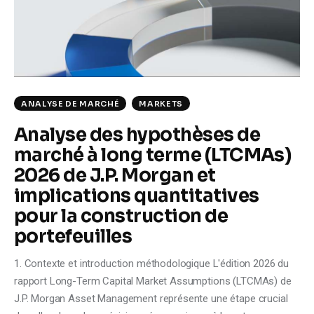
Climate
Markets
Tech
ANALYSE DE MARCHÉ
MARKETS
Reports
Analyse des hypothèses de
marché à long terme (LTCMAs)
Shop
2026 de J.P. Morgan et
implications quantitatives
pour la construction de
portefeuilles
1. Contexte et introduction méthodologique L'édition 2026 du
rapport Long-Term Capital Market Assumptions (LTCMAs) de
J.P. Morgan Asset Management représente une étape crucial