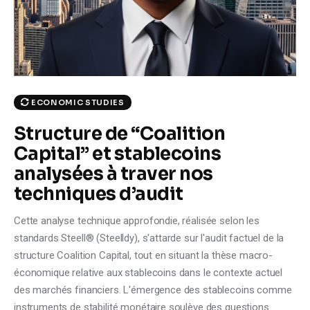
Climate
Markets
Tech
ECONOMIC STUDIES
Reports
Structure de “Coalition
Capital” et stablecoins
Shop
analysées à traver nos
techniques d’audit
Cette analyse technique approfondie, réalisée selon les
standards Steell® (Steelldy), s'attarde sur l'audit factuel de la
structure Coalition Capital, tout en situant la thèse macro-
économique relative aux stablecoins dans le contexte actuel
des marchés financiers. L'émergence des stablecoins comme
instruments de stabilité monétaire soulève des questions