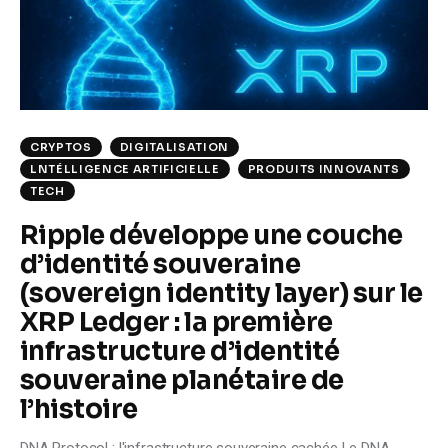
Climate
Markets
Tech
CRYPTOS
DIGITALISATION
Reports
LNTÉLLIGENCE ARTIFICIELLE
PRODUITS INNOVANTS
TECH
Shop
Ripple développe une couche
d’identité souveraine
(sovereign identity layer) sur le
XRP Ledger : la première
infrastructure d’identité
souveraine planétaire de
l’histoire