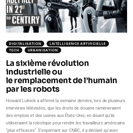
Climate
Markets
Tech
DIGITALISATION
LNTÉLLIGENCE ARTIFICIELLE
Reports
TECH
URBANISATION
La sixième révolution
Shop
industrielle ou
le remplacement de l’humain
par les robots
Howard Lutnick a affirmé la semaine dernère, lors de plusieurs
interviews télévisées, que les droits de douane ramèneraient
des emplois et des usines aux États-Unis, en disant qu'ils
utiliseraient la robotique pour rendre les travailleurs américains
"plus efficaces". S'exprimant sur CNBC, il a déclaré qu'avec