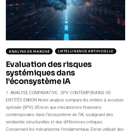
Climate
Markets
Tech
Reports
LNTÉLLIGENCE ARTIFICIELLE
ANALYSE DE MARCHÉ
Evaluation des risques
Shop
systémiques dans
l’éconsystème IA
1. ANALYSE COMPARATIVE : SPV CONTEMPORAINS VS
ENTITÉS ENRON Notre analyse compare les entités à vocation
spéciale (SPV) d'Enron aux mécanismes financiers
contemporains dans l'écosystème de l'IA, soulignant des
similarités structurelles et des différences critiques.
Concernant les mécanismes fondamentaux, Enron utilisait des