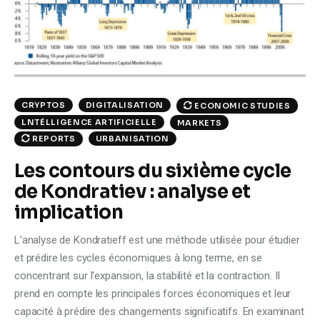
Climate
Markets
Tech
CRYPTOS
DIGITALISATION
ECONOMIC STUDIES
Reports
LNTÉLLIGENCE ARTIFICIELLE
MARKETS
URBANISATION
REPORTS
Shop
Les contours du sixième cycle
de Kondratiev : analyse et
implication
L'analyse de Kondratieff est une méthode utilisée pour étudier
et prédire les cycles économiques à long terme, en se
concentrant sur l'expansion, la stabilité et la contraction. Il
prend en compte les principales forces économiques et leur
capacité à prédire des changements significatifs. En examinant