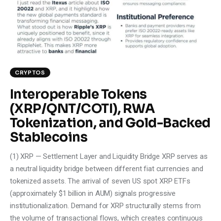
Climate
Markets
Tech
CRYPTOS
Reports
Interoperable Tokens
(XRP/QNT/COTI), RWA
Shop
Tokenization, and Gold-Backed
Stablecoins
(1) XRP — Settlement Layer and Liquidity Bridge XRP serves as
a neutral liquidity bridge between different fiat currencies and
tokenized assets. The arrival of seven US spot XRP ETFs
(approximately $1 billion in AUM) signals progressive
institutionalization. Demand for XRP structurally stems from
the volume of transactional flows, which creates continuous