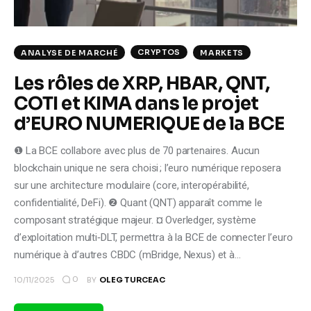
CRYPTOS
ANALYSE DE MARCHÉ
MARKETS
Les rôles de XRP, HBAR, QNT,
COTI et KIMA dans le projet
d’EURO NUMERIQUE de la BCE
❶ La BCE collabore avec plus de 70 partenaires. Aucun
blockchain unique ne sera choisi ; l’euro numérique reposera
sur une architecture modulaire (core, interopérabilité,
confidentialité, DeFi). ❷ Quant (QNT) apparaît comme le
composant stratégique majeur. ¤ Overledger, système
d’exploitation multi‑DLT, permettra à la BCE de connecter l’euro
numérique à d’autres CBDC (mBridge, Nexus) et à…
0
10/11/2025
BY
OLEG TURCEAC