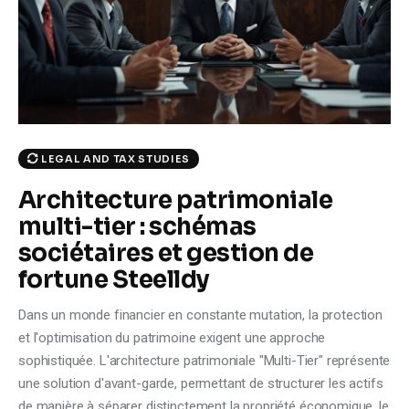
Climate
Markets
Tech
Reports
LEGAL AND TAX STUDIES
Architecture patrimoniale
Shop
multi-tier : schémas
sociétaires et gestion de
fortune Steelldy
Dans un monde financier en constante mutation, la protection
et l'optimisation du patrimoine exigent une approche
sophistiquée. L'architecture patrimoniale "Multi-Tier" représente
une solution d'avant-garde, permettant de structurer les actifs
de manière à séparer distinctement la propriété économique, le