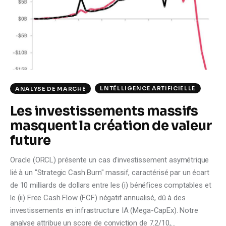
Climate
Markets
Tech
Reports
LNTÉLLIGENCE ARTIFICIELLE
ANALYSE DE MARCHÉ
Les investissements massifs
Shop
masquent la création de valeur
future
Oracle (ORCL) présente un cas d'investissement asymétrique
lié à un "Strategic Cash Burn" massif, caractérisé par un écart
de 10 milliards de dollars entre les (i) bénéfices comptables et
le (ii) Free Cash Flow (FCF) négatif annualisé, dû à des
investissements en infrastructure IA (Mega-CapEx). Notre
analyse attribue un score de conviction de 7.2/10,…