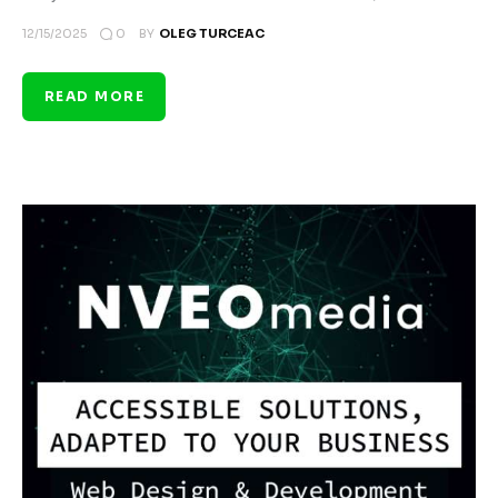
0
12/15/2025
BY
OLEG TURCEAC
READ MORE