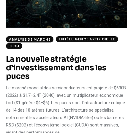
Climate
Markets
Tech
LNTÉLLIGENCE ARTIFICIELLE
ANALYSE DE MARCHÉ
TECH
Reports
La nouvelle stratégie
Shop
d’investissement dans les
puces
Le marché mondial des semiconducteurs est projeté de $630B
(2022) à $1.7–2.4T (2040), avec un multiplicateur économique
fort ($1 génère $4–$6). Les puces sont l'infrastructure critique
de 14 des 18 arènes futures. L'architecture se spécialise,
notamment les accélérateurs AI (NVIDIA-like) où les barrières
R&D ($20B) et l'écosystème logiciel (CUDA) sont massives,
visant des performances de…