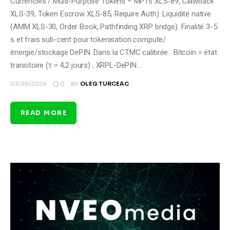
Currencies / Multi-Purpose Tokens – MPTs XLS-89, Clawback
XLS-39, Token Escrow XLS-85, Require Auth). Liquidité native
(AMM XLS-30, Order Book, Pathfinding XRP bridge). Finalité 3-5
s et frais sub-cent pour tokenisation compute/
énergie/stockage DePIN. Dans la CTMC calibrée : Bitcoin = état
transitoire (τ = 4,2 jours) ; XRPL-DePIN…
0
03/26/2026
BY
OLEG TURCEAC
READ MORE