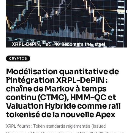
Climate
Markets
Tech
Reports
CRYPTOS
Shop
Modélisation quantitative de
l’intégration XRPL-DePIN :
chaîne de Markov à temps
continu (CTMC), HMM-QC et
Valuation Hybride comme rail
tokenisé de la nouvelle Apex
XRPL fournit : Token standards réglementés (Issued