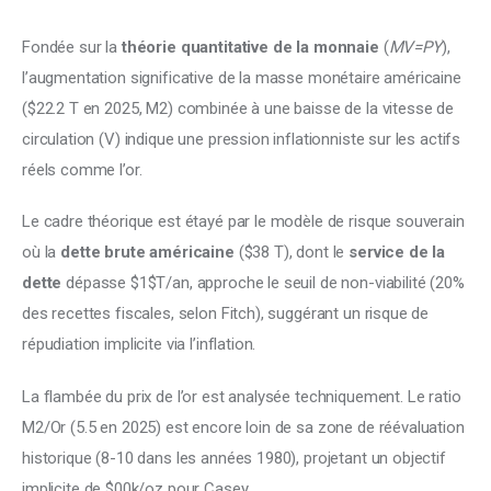
Fondée sur la 
théorie quantitative de la monnaie
 (
MV=PY
), 
l’augmentation significative de la masse monétaire américaine 
($22.2 T en 2025, M2) combinée à une baisse de la vitesse de 
circulation (V) indique une pression inflationniste sur les actifs 
réels comme l’or. 
Le cadre théorique est étayé par le modèle de risque souverain 
où la 
dette brute américaine
 ($38 T), dont le
 service de la 
dette
 dépasse $1$T/an, approche le seuil de non-viabilité (20% 
des recettes fiscales, selon Fitch), suggérant un risque de 
répudiation implicite via l’inflation. 
La flambée du prix de l’or est analysée techniquement. Le ratio 
M2/Or (5.5 en 2025) est encore loin de sa zone de réévaluation 
historique (8-10 dans les années 1980), projetant un objectif 
implicite de $00k/oz pour Casey. 