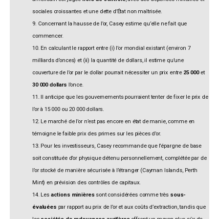
sociales croissantes et une dette d’État non maîtrisée.
9. Concernant la hausse de l’or, Casey estime qu’elle ne fait que
commencer.
10. En calculant le rapport entre (i) l’or mondial existant (environ 7
milliards d’onces) et (ii) la quantité de dollars, il estime qu’une
couverture de l’or par le dollar pourrait nécessiter un prix entre
25 000
et
30 000 dollars
l’once.
11. Il anticipe que les gouvernements pourraient tenter de fixer le prix de
l’or à 15 000 ou 20 000 dollars.
12. Le marché de l’or n’est pas encore en état de manie, comme en
témoigne le faible prix des primes sur les pièces d’or.
13. Pour les investisseurs, Casey recommande que l’épargne de base
soit constituée d’or physique détenu personnellement, complétée par de
l’or stocké de manière sécurisée à l’étranger (Cayman Islands, Perth
Mint) en prévision des contrôles de capitaux.
14. Les
actions minières
sont considérées comme très
sous-
évaluées
par rapport au prix de l’or et aux coûts d’extraction, tandis que