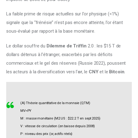
La faible prime de risque actuelles sur l’or physique (<1%) 
signale que la “frénésie” n’est pas encore atteinte, l’or étant 
sous-évalué par rapport à la base monétaire. 
Le dollar souffre du 
Dilemme de Triffin
 2.0 : les $15 T de 
dollars détenus à l’étranger, exacerbés par les déficits 
commerciaux et le gel des réserves (Russie 2022), poussent 
les acteurs à la diversification vers l’
or
, le 
CNY
 et le 
Bitcoin
. 
(A) Théorie quantitative de la monnaie (QTM)
MV=PY
M : masse monétaire (M2 US : $22.2 T en sept 2025)
V : vitesse de circulation (en baisse depuis 2008)
P : niveau des prix (or, actifs réels)