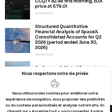
CCQI = 82.98 this morning, EUA
price at €79.01
08/08/2026
Structured Quantitative
Financial Analysis of SpaceX.
Consolidated Accounts for Q2
2026 (period ended June 30,
2026)
08/06/2026
Dr. Copper & Global Recession
Risk
Nous respectons votre vie privée
08/04/2026
Nous utilisons des cookies pour améliorer votre
expérience de navigation, vous proposer des publicités
ou du contenu personnalisés et analyser notre trafic. En
cliquant sur « Accepter tout », vous consentez à notre