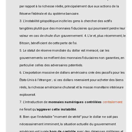
par rapport à la richesse réelle, principalement due aux actions de la
Réserve fédérale et du système bancaire.
3. L’instabilité géopolitique incite les gens à chercher des actifs
tangibles plutôt que des monnaies fiduciaires qui pourraient perdre leur
valeur en cas de chute d’un gouvernement. 4. L’or et, plus récemment, le
Bitcoin, bénéficient de cette perte de foi.
5. Le statut de réserve mondiale du dollar est menacé, car les
gouvernements se méfient des monnaies fiduciaires non garanties, en
particulier celles des adversaires potentiels.
6. L’exportation massive de dollars américains crée des passifs pour les
États-Unis à l’étranger ; si ces dollars revenaient pour acheter des biens
réels, la richesse américaine chuterait et la masse monétaire intérieure
exploserait.
7. L’introduction de
monnaies numériques contrôlées
centralement
ne ferait qu’
aggraver cette instabilité
.
8. Bien que l’inévitable “moment de vérité” pour le dollar ne soit pas
nécessairement imminent, la situation actuelle du gouvernement
américain est jugée
hors de contrôle
, avec des dépenses militaires et