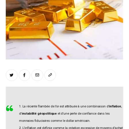
Climate
Markets
Tech
Reports
Shop
1. La récente flambée de l’or est attribuée à une combinaison d’
inflation
,
d’
instabilité géopolitique
et d’une perte de confiance dans les
monnaies fiduciaires comme le dollar américain.
2. L’inflation est définie comme la création excessive de moyens d’achat