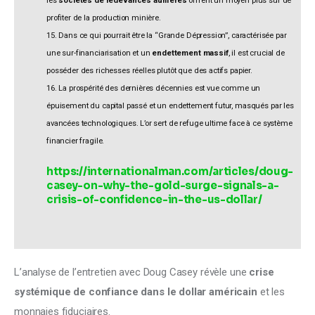
les
sociétés de redevances aurifères
offrent un moyen plus sûr de
profiter de la production minière.
15. Dans ce qui pourrait être la “Grande Dépression”, caractérisée par
une sur-financiarisation et un
endettement massif
, il est crucial de
posséder des richesses réelles plutôt que des actifs papier.
16. La prospérité des dernières décennies est vue comme un
épuisement du capital passé et un endettement futur, masqués par les
avancées technologiques. L’or sert de refuge ultime face à ce système
financier fragile.
https://internationalman.com/articles/doug-
casey-on-why-the-gold-surge-signals-a-
crisis-of-confidence-in-the-us-dollar/
L’analyse de l’entretien avec Doug Casey révèle une 
crise 
systémique de confiance dans le dollar américain 
et les 
monnaies fiduciaires. 