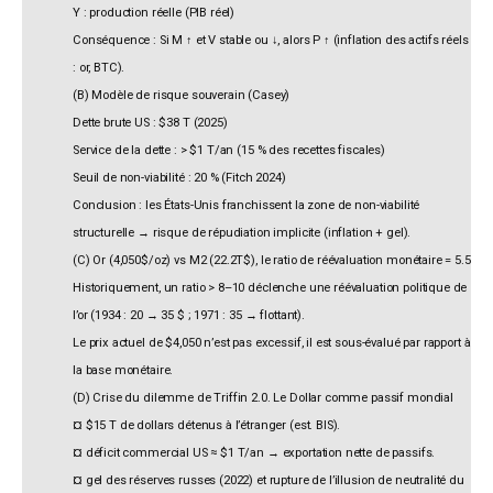
Y : production réelle (PIB réel)
Conséquence : Si M ↑ et V stable ou ↓, alors P ↑ (inflation des actifs réels
: or, BTC).
(B) Modèle de risque souverain (Casey)
Dette brute US : $38 T (2025)
Service de la dette : > $1 T/an (15 % des recettes fiscales)
Seuil de non-viabilité : 20 % (Fitch 2024)
Conclusion : les États-Unis franchissent la zone de non-viabilité
structurelle → risque de répudiation implicite (inflation + gel).
(C) Or (4,050$/oz) vs M2 (22.2T$), le ratio de réévaluation monétaire = 5.5
Historiquement, un ratio > 8–10 déclenche une réévaluation politique de
l’or (1934 : 20 → 35 $ ; 1971 : 35 → flottant).
Le prix actuel de $4,050 n’est pas excessif, il est sous-évalué par rapport à
la base monétaire.
(D) Crise du dilemme de Triffin 2.0. Le Dollar comme passif mondial
¤ $15 T de dollars détenus à l’étranger (est. BIS).
¤ déficit commercial US ≈ $1 T/an → exportation nette de passifs.
¤ gel des réserves russes (2022) et rupture de l’illusion de neutralité du