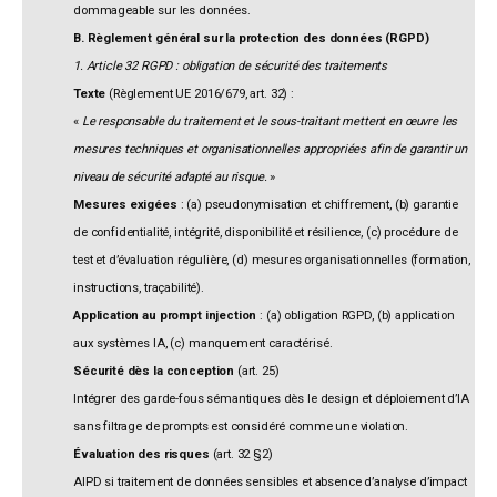
dommageable sur les données.
B. Règlement général sur la protection des données (RGPD)
1. Article 32 RGPD : obligation de sécurité des traitements
Texte
(Règlement UE 2016/679, art. 32) :
«
Le responsable du traitement et le sous-traitant mettent en œuvre les
mesures techniques et organisationnelles appropriées afin de garantir un
niveau de sécurité adapté au risque.
»
Mesures exigées
: (a) pseudonymisation et chiffrement, (b) garantie
de confidentialité, intégrité, disponibilité et résilience, (c) procédure de
test et d’évaluation régulière, (d) mesures organisationnelles (formation,
instructions, traçabilité).
Application au prompt injection
: (a) obligation RGPD, (b) application
aux systèmes IA, (c) manquement caractérisé.
Sécurité dès la conception
(art. 25)
Intégrer des garde-fous sémantiques dès le design et déploiement d’IA
sans filtrage de prompts est considéré comme une violation.
Évaluation des risques
(art. 32 §2)
AIPD si traitement de données sensibles et absence d’analyse d’impact