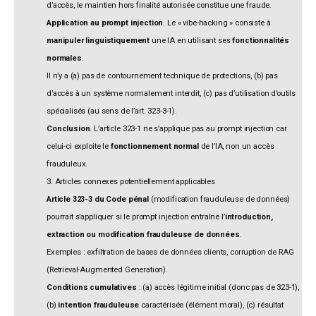
d’accès, le maintien hors finalité autorisée constitue une fraude.
Application au prompt injection
. Le « vibe-hacking » consiste à
manipuler linguistiquement
une IA en utilisant ses
fonctionnalités
normales
.
Il n’y a (a) pas de contournement technique de protections, (b) pas
d’accès à un système normalement interdit, (c) pas d’utilisation d’outils
spécialisés (au sens de l’art. 323-3-1).
Conclusion
. L’article 323-1 ne s’applique pas au prompt injection car
celui-ci exploite le
fonctionnement normal
de l’IA, non un accès
frauduleux.
3. Articles connexes potentiellement applicables
Article 323-3 du Code pénal
(modification frauduleuse de données)
pourrait s’appliquer si le prompt injection entraîne l’
introduction,
extraction ou modification frauduleuse de données
.
Exemples : exfiltration de bases de données clients, corruption de RAG
(Retrieval-Augmented Generation).
Conditions cumulatives
: (a) accès légitime initial (donc pas de 323-1),
(b)
intention frauduleuse
caractérisée (élément moral), (c) résultat