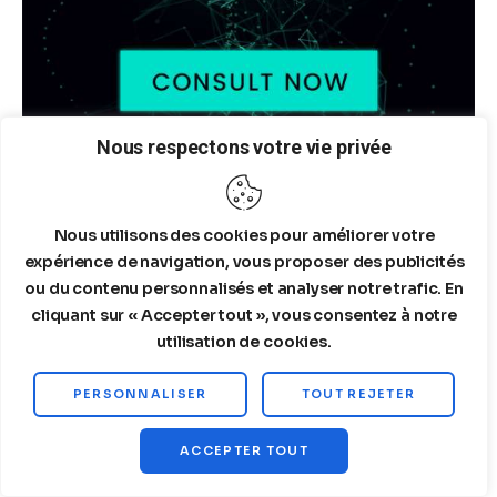
Nous respectons votre vie privée
ARTICLES LES PLUS POPULAIRES
Nous utilisons des cookies pour améliorer votre
expérience de navigation, vous proposer des publicités
ou du contenu personnalisés et analyser notre trafic. En
Structured Quantitative
cliquant sur « Accepter tout », vous consentez à notre
Financial Analysis of SpaceX.
Consolidated Accounts for Q2
utilisation de cookies.
2026 (period ended June 30,
2026)
PERSONNALISER
TOUT REJETER
08/06/2026
ACCEPTER TOUT
Dr. Copper & Global Recession