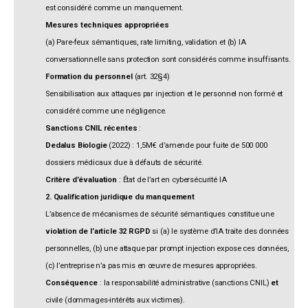
est considéré comme un manquement.
Mesures techniques appropriées
(a) Pare-feux sémantiques, rate limiting, validation et (b) IA
conversationnelle sans protection sont considérés comme insuffisants.
Formation du personnel
(art. 32§4)
Sensibilisation aux attaques par injection et le personnel non formé et
considéré comme une négligence.
Sanctions CNIL récentes
:
Dedalus Biologie
(2022) : 1,5M€ d’amende pour fuite de 500 000
dossiers médicaux due à défauts de sécurité.
Critère d’évaluation
: État de l’art en cybersécurité IA
2. Qualification juridique du manquement
L’absence de mécanismes de sécurité sémantiques constitue une
violation de l’article 32 RGPD
si (a) le système d’IA traite des données
personnelles, (b) une attaque par prompt injection expose ces données,
(c) l’entreprise n’a pas mis en œuvre de mesures appropriées.
Conséquence
: la responsabilité administrative (sanctions CNIL)
et
civile (dommages-intérêts aux victimes).