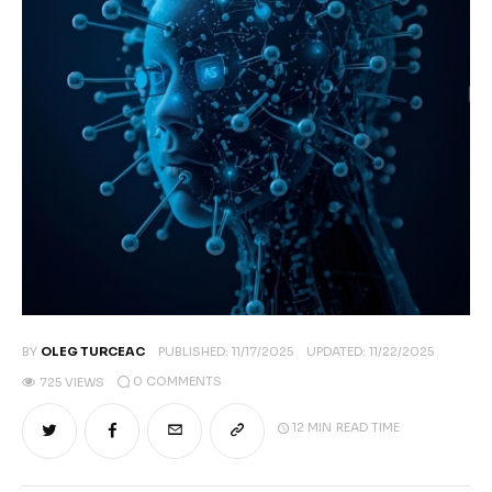
Climate
Markets
Tech
Reports
Shop
BY
OLEG TURCEAC
PUBLISHED:
11/17/2025
UPDATED:
11/22/2025
0
COMMENTS
725
VIEWS
12 MIN
READ TIME