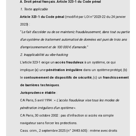
A. Droit pénal français. Article 323-1 du Code pénal
1. Texte applicable
Article 323-1 du Code pénal
(modifié par LOI n°2023-22 du 24 janvier
2023) :
“
Le fait d’accéder ou de se maintenir, frauduleusement, dans tout ou partie
d’un système de traitement automatisé de données est puni de trois ans
d’emprisonnement et de 100 000 € d’amende.
“
2. Inapplicabilité au vibe-hacking
L’article 323-1 exige un
accès frauduleux
à un système, ce qui
implique (a) une
pénétration irrégulière
dans un système protégé, (b)
le
contournement de dispositifs de sécurité
, (c) un
franchissement
de barrières techniques
.
Jurisprudence établie
:
CA Paris, 5 avril 1994 : «
L’accès frauduleux vise tous les modes de
pénétration irréguliers d’un système
».
CA Paris, 30 octobre 2002 : pas d’infraction si accès via simple
navigateur sans forcer les protections.
Cass. crim., 2 septembre 2025 (n° 24-83.605) : même avec droits