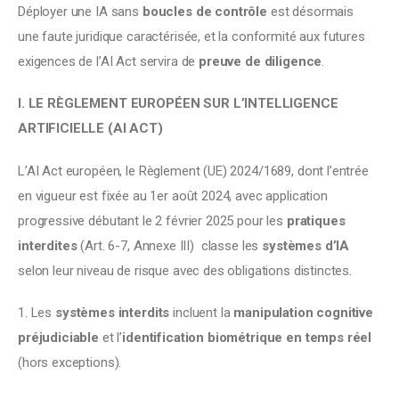
Déployer une IA sans 
boucles de contrôle
 est désormais 
une faute juridique caractérisée, et la conformité aux futures 
exigences de l’AI Act servira de 
preuve de diligence
.
I. LE RÈGLEMENT EUROPÉEN SUR L’INTELLIGENCE 
ARTIFICIELLE (AI ACT)
L’AI Act européen, le Règlement (UE) 2024/1689, dont l’entrée 
en vigueur est fixée au 1er août 2024, avec application 
progressive débutant le 2 février 2025 pour les 
pratiques 
interdites
 (Art. 6-7, Annexe III)  classe les 
systèmes d’IA
selon leur niveau de risque avec des obligations distinctes. 
1. Les 
systèmes interdits
 incluent la 
manipulation cognitive 
préjudiciable
 et l’
identification biométrique en temps réel
(hors exceptions). 