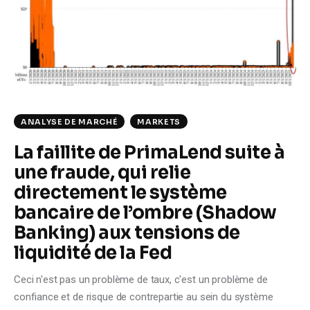
Climate
Markets
Tech
Reports
ANALYSE DE MARCHÉ
MARKETS
La faillite de PrimaLend suite à
Shop
une fraude, qui relie
directement le système
bancaire de l’ombre (Shadow
Banking) aux tensions de
liquidité de la Fed
Ceci n'est pas un problème de taux, c'est un problème de
confiance et de risque de contrepartie au sein du système