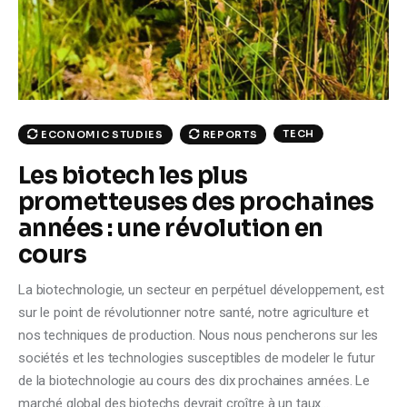
Climate
Markets
Tech
TECH
ECONOMIC STUDIES
REPORTS
Reports
Les biotech les plus
prometteuses des prochaines
Shop
années : une révolution en
cours
La biotechnologie, un secteur en perpétuel développement, est
sur le point de révolutionner notre santé, notre agriculture et
nos techniques de production. Nous nous pencherons sur les
sociétés et les technologies susceptibles de modeler le futur
de la biotechnologie au cours des dix prochaines années. Le
marché global des biotechs devrait croître à un taux…