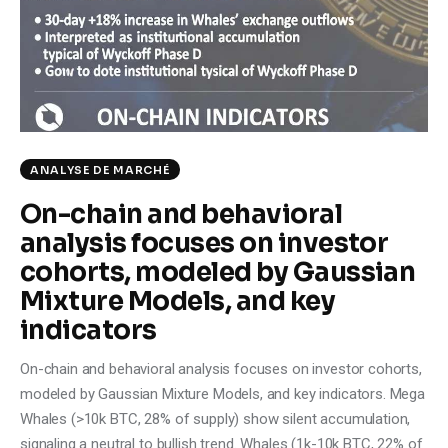
Climate
Markets
Tech
Reports
ANALYSE DE MARCHÉ
On-chain and behavioral
Shop
analysis focuses on investor
cohorts, modeled by Gaussian
Mixture Models, and key
indicators
On-chain and behavioral analysis focuses on investor cohorts,
modeled by Gaussian Mixture Models, and key indicators. Mega
Whales (>10k BTC, 28% of supply) show silent accumulation,
signaling a neutral to bullish trend. Whales (1k-10k BTC, 22% of