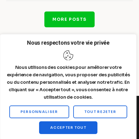
MORE POSTS
Nous respectons votre vie privée
Nous utilisons des cookies pour améliorer votre
expérience de navigation, vous proposer des publicités
ou du contenu personnalisés et analyser notre trafic. En
cliquant sur « Accepter tout », vous consentez à notre
utilisation de cookies.
PERSONNALISER
TOUT REJETER
Steelldy© 2026. All Rights Reserved.
ACCEPTER TOUT