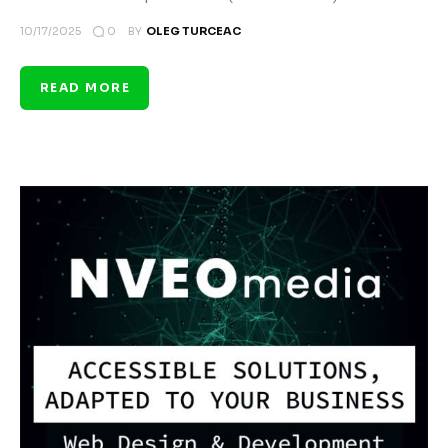
0
10/17/2025
BY
OLEG TURCEAC
READ MORE