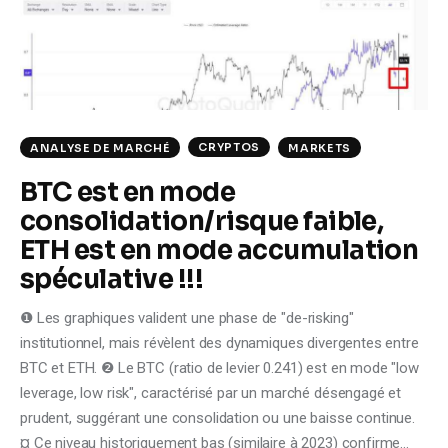
Climate
Markets
Tech
CRYPTOS
ANALYSE DE MARCHÉ
MARKETS
Reports
BTC est en mode
consolidation/risque faible,
Shop
ETH est en mode accumulation
spéculative !!!
❶ Les graphiques valident une phase de "de-risking"
institutionnel, mais révèlent des dynamiques divergentes entre
BTC et ETH. ❷ Le BTC (ratio de levier 0.241) est en mode "low
leverage, low risk", caractérisé par un marché désengagé et
prudent, suggérant une consolidation ou une baisse continue.
¤ Ce niveau historiquement bas (similaire à 2023) confirme…