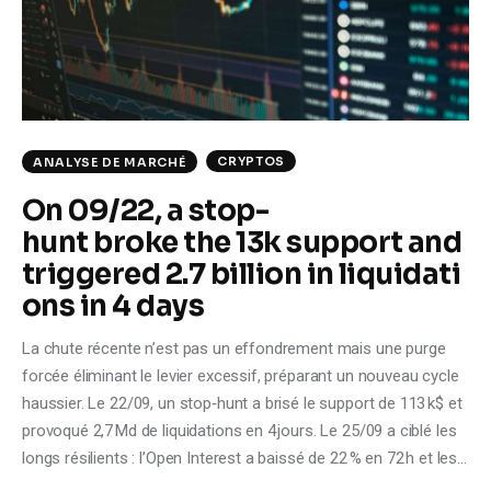
Climate
Markets
Tech
CRYPTOS
ANALYSE DE MARCHÉ
Reports
On 09/22, a stop-
hunt broke the 13k support and
Shop
triggered 2.7 billion in liquidati
ons in 4 days
La chute récente n’est pas un effondrement mais une purge
forcée éliminant le levier excessif, préparant un nouveau cycle
haussier. Le 22/09, un stop‑hunt a brisé le support de 113 k$ et
provoqué 2,7 Md de liquidations en 4 jours. Le 25/09 a ciblé les
longs résilients : l’Open Interest a baissé de 22 % en 72 h et les…