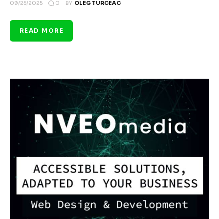
0
09/25/2025
BY
OLEG TURCEAC
READ MORE