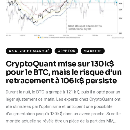
Climate
Markets
Tech
Reports
CRYPTOS
ANALYSE DE MARCHÉ
MARKETS
CryptoQuant mise sur 130 k$
Shop
pour le BTC, mais le risque d’un
retracement à 106 k$ persiste
Durant la nuit, le BTC a grimpé à 121 k $, puis il a opté pour un
léger ajustement ce matin. Les experts chez CryptoQuant ont
été stimulées par l'optimisme et anticipent une possibilité
d'augmentation jusqu'à 130 k $ dans un avenir proche. Si cette
montée actuelle se révèle être un piège de la part des MM,…