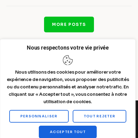
MORE POSTS
Nous respectons votre vie privée
Nous utilisons des cookies pour améliorer votre
expérience de navigation, vous proposer des publicités
ou du contenu personnalisés et analyser notre trafic. En
cliquant sur « Accepter tout », vous consentez à notre
utilisation de cookies.
PERSONNALISER
TOUT REJETER
Steelldy© 2026. All Rights Reserved.
ACCEPTER TOUT