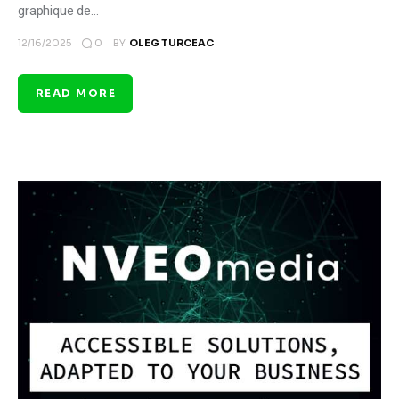
graphique de…
0
12/16/2025
BY
OLEG TURCEAC
READ MORE