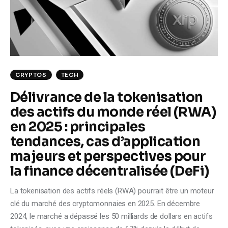
Climate
Markets
Tech
CRYPTOS
TECH
Reports
Délivrance de la tokenisation
des actifs du monde réel (RWA)
Shop
en 2025 : principales
tendances, cas d’application
majeurs et perspectives pour
la finance décentralisée (DeFi)
La tokenisation des actifs réels (RWA) pourrait être un moteur
clé du marché des cryptomonnaies en 2025. En décembre
2024, le marché a dépassé les 50 milliards de dollars en actifs