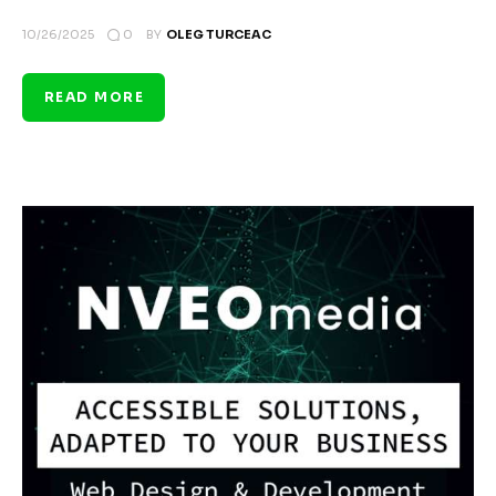
0
10/26/2025
BY
OLEG TURCEAC
READ MORE