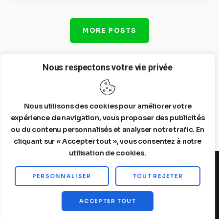
MORE POSTS
Nous respectons votre vie privée
Nous utilisons des cookies pour améliorer votre
expérience de navigation, vous proposer des publicités
ou du contenu personnalisés et analyser notre trafic. En
cliquant sur « Accepter tout », vous consentez à notre
utilisation de cookies.
PERSONNALISER
TOUT REJETER
Steelldy© 2026. All Rights Reserved.
ACCEPTER TOUT