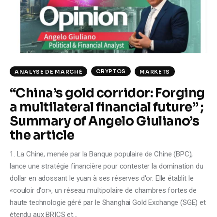
Climate
Markets
Tech
CRYPTOS
ANALYSE DE MARCHÉ
MARKETS
Reports
“China’s gold corridor: Forging
a multilateral financial future” ;
Shop
Summary of Angelo Giuliano’s
the article
1. La Chine, menée par la Banque populaire de Chine (BPC),
lance une stratégie financière pour contester la domination du
dollar en adossant le yuan à ses réserves d'or. Elle établit le
«couloir d'or», un réseau multipolaire de chambres fortes de
haute technologie géré par le Shanghai Gold Exchange (SGE) et
étendu aux BRICS et…