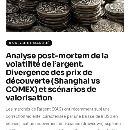
Climate
Markets
Tech
ANALYSE DE MARCHÉ
Reports
Analyse post-mortem de la
volatilité de l’argent.
Shop
Divergence des prix de
découverte (Shanghai vs
COMEX) et scénarios de
valorisation
Les marchés de l'argent (XAG) ont récemment subi une
correction violente, caractérisée par une baisse de 8 USD en
séance, soit un mouvement de variance (drawdown) supérieur