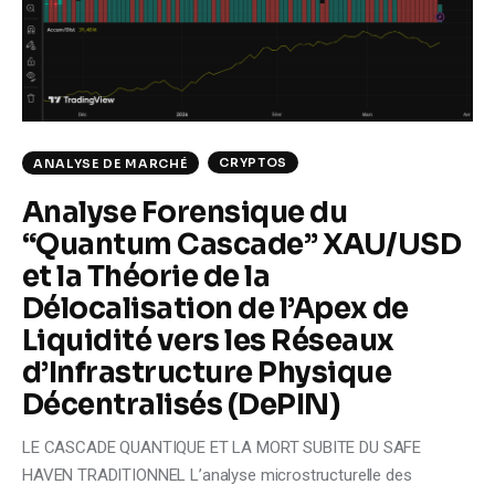
Climate
Markets
Tech
CRYPTOS
ANALYSE DE MARCHÉ
Reports
Analyse Forensique du
“Quantum Cascade” XAU/USD
Shop
et la Théorie de la
Délocalisation de l’Apex de
Liquidité vers les Réseaux
d’Infrastructure Physique
Décentralisés (DePIN)
LE CASCADE QUANTIQUE ET LA MORT SUBITE DU SAFE
HAVEN TRADITIONNEL L’analyse microstructurelle des