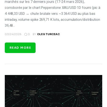
marchés sur les 7 derniers jours (17-24 mars 2026),
corroborée par le chart Pepperstone XAU/USD 1D fourni (pic à
4 448,33 USD → chute brutale vers ~3 364 USD au plus bas
intraday, volume spike 269,71 K lots, accumulation/distribution
39,48…
0
03/24/2026
BY
OLEG TURCEAC
READ MORE