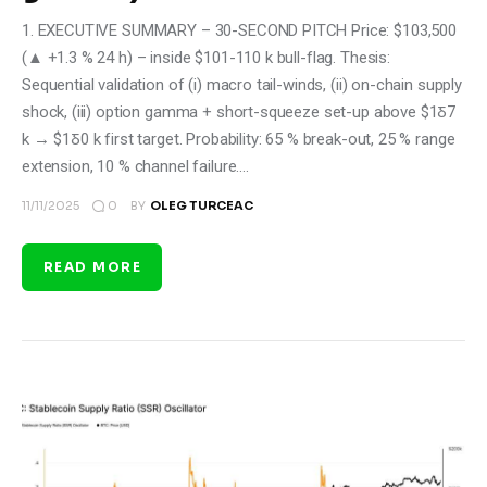
1. EXECUTIVE SUMMARY – 30-SECOND PITCH Price: $103,500
(▲ +1.3 % 24 h) – inside $101-110 k bull-flag. Thesis:
Sequential validation of (i) macro tail-winds, (ii) on-chain supply
shock, (iii) option gamma + short-squeeze set-up above $1Ᵹ7
k → $1Ᵹ0 k first target. Probability: 65 % break-out, 25 % range
extension, 10 % channel failure.…
0
11/11/2025
BY
OLEG TURCEAC
READ MORE