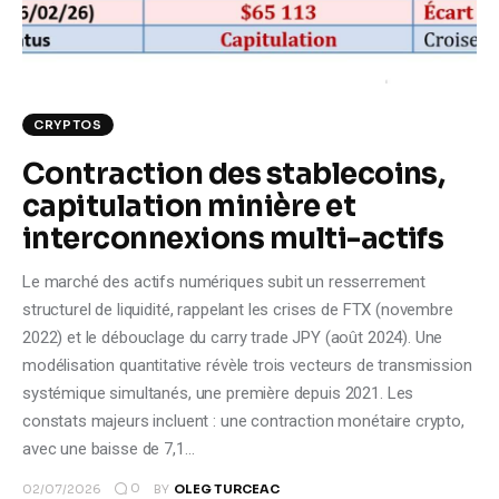
Climate
Markets
CRYPTOS
Tech
Contraction des stablecoins,
Reports
capitulation minière et
interconnexions multi-actifs
Shop
Le marché des actifs numériques subit un resserrement
structurel de liquidité, rappelant les crises de FTX (novembre
2022) et le débouclage du carry trade JPY (août 2024). Une
modélisation quantitative révèle trois vecteurs de transmission
systémique simultanés, une première depuis 2021. Les
constats majeurs incluent : une contraction monétaire crypto,
avec une baisse de 7,1…
0
02/07/2026
BY
OLEG TURCEAC