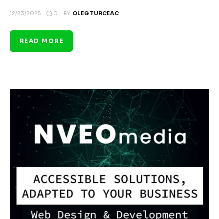
0
12/23/2025
BY
OLEG TURCEAC
READ MORE