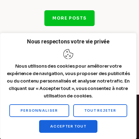
MORE POSTS
Nous respectons votre vie privée
Nous utilisons des cookies pour améliorer votre
expérience de navigation, vous proposer des publicités
ou du contenu personnalisés et analyser notre trafic. En
cliquant sur « Accepter tout », vous consentez à notre
utilisation de cookies.
PERSONNALISER
TOUT REJETER
Steelldy© 2026. All Rights Reserved.
ACCEPTER TOUT