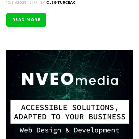
0
10/24/2025
BY
OLEG TURCEAC
READ MORE