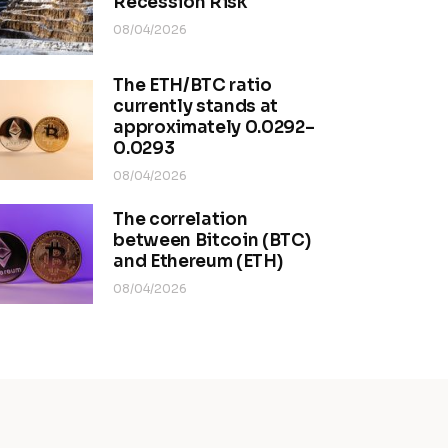
Recession Risk
08/04/2026
The ETH/BTC ratio
currently stands at
approximately 0.0292–
0.0293
08/04/2026
The correlation
between Bitcoin (BTC)
and Ethereum (ETH)
08/04/2026